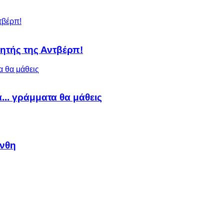
ητής της Αντβέρπ!
α... γράμματα θα μάθεις
άνθη