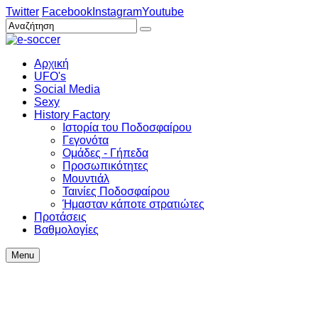
Twitter
Facebook
Instagram
Youtube
Αρχική
UFO's
Social Media
Sexy
History Factory
Ιστορία του Ποδοσφαίρου
Γεγονότα
Ομάδες - Γήπεδα
Προσωπικότητες
Μουντιάλ
Ταινίες Ποδοσφαίρου
Ήμασταν κάποτε στρατιώτες
Προτάσεις
Βαθμολογίες
Menu