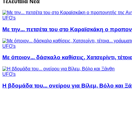
Τελευταία Νέα
UFO's
Με την... πετσέτα του στο Καραϊσκάκη ο προπον
UFO's
Με όποιον... δάσκαλο καθίσεις, Χατσερίντι, τέτοι
UFO's
Η βδομάδα του... ονείρου για Βίλεμ, Βόλο και Ξ