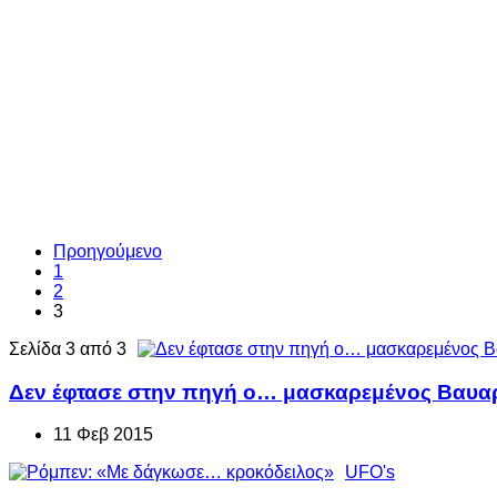
Προηγούμενο
1
2
3
Σελίδα 3 από 3
Δεν έφτασε στην πηγή ο… μασκαρεμένος Βαυα
11 Φεβ 2015
UFO's