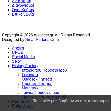
Αναζήτηση
Διαγωνισμοί
Όροι Χρήσης
Επικοινωνία
Copyright © 2026 e-soccer.gr. All Rights Reserved
Designed by
SmartAddons.Com
Αρχική
UFO's
Social Media
Sexy
History Factory
Ιστορία του Ποδοσφαίρου
Γεγονότα
Ομάδες - Γήπεδα
Προσωπικότητες
Μουντιάλ
Ταινίες Ποδοσφαίρου
Ήμασταν κάποτε στρατιώτες
Τα cookie μας βοηθούν να σας παρέχουμε τι
Προτάσεις
Βαθμολογίες