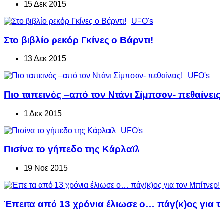
15 Δεκ 2015
UFO's
Στο βιβλίο ρεκόρ Γκίνες ο Βάρντι!
13 Δεκ 2015
UFO's
Πιο ταπεινός –από τον Ντάνι Σίμπσον- πεθαίνεις
1 Δεκ 2015
UFO's
Πισίνα το γήπεδο της Κάρλαϊλ
19 Νοε 2015
Έπειτα από 13 χρόνια έλιωσε ο… πάγ(κ)ος για 