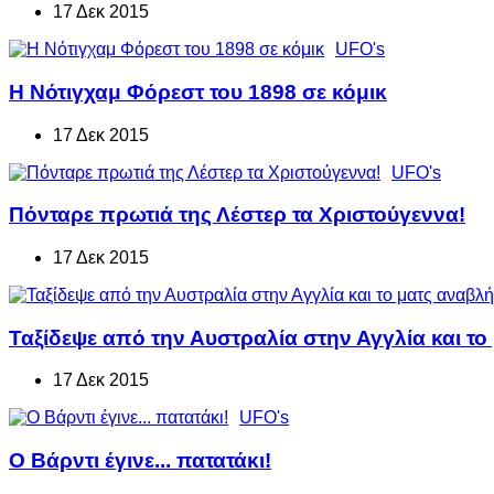
17 Δεκ 2015
UFO's
Η Νότιγχαμ Φόρεστ του 1898 σε κόμικ
17 Δεκ 2015
UFO's
Πόνταρε πρωτιά της Λέστερ τα Χριστούγεννα!
17 Δεκ 2015
Ταξίδεψε από την Αυστραλία στην Αγγλία και το
17 Δεκ 2015
UFO's
Ο Βάρντι έγινε... πατατάκι!