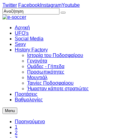
Twitter
Facebook
Instagram
Youtube
Αρχική
UFO's
Social Media
Sexy
History Factory
Ιστορία του Ποδοσφαίρου
Γεγονότα
Ομάδες - Γήπεδα
Προσωπικότητες
Μουντιάλ
Ταινίες Ποδοσφαίρου
Ήμασταν κάποτε στρατιώτες
Προτάσεις
Βαθμολογίες
Menu
Προηγούμενο
1
2