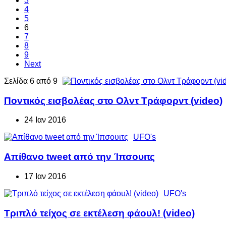
3
4
5
6
7
8
9
Next
Σελίδα 6 από 9
Ποντικός εισβολέας στο Ολντ Τράφορντ (video)
24 Ιαν 2016
UFO's
Απίθανο tweet από την Ίπσουιτς
17 Ιαν 2016
UFO's
Τριπλό τείχος σε εκτέλεση φάουλ! (video)