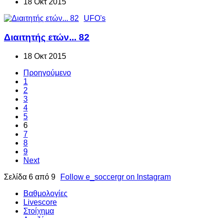
18 Οκτ 2015
UFO's
Διαιτητής ετών... 82
18 Οκτ 2015
Προηγούμενο
1
2
3
4
5
6
7
8
9
Next
Σελίδα 6 από 9
Follow e_soccergr on Instagram
Βαθμολογίες
Livescore
Στοίχημα