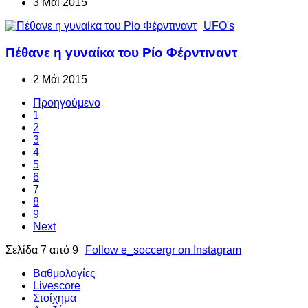
3 Μάι 2015
UFO's
Πέθανε η γυναίκα του Ρίο Φέρντιναντ
2 Μάι 2015
Προηγούμενο
1
2
3
4
5
6
7
8
9
Next
Σελίδα 7 από 9
Follow e_soccergr on Instagram
Βαθμολογίες
Livescore
Στοίχημα