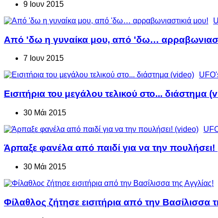
9 Ιουν 2015
U
Από 'δω η γυναίκα μου, από 'δω… αρραβωνιαστ
7 Ιουν 2015
UFO'
Εισιτήρια του μεγάλου τελικού στο... διάστημα (v
30 Μάι 2015
UFO
Άρπαξε φανέλα από παιδί για να την πουλήσει! 
30 Μάι 2015
Φίλαθλος ζήτησε εισιτήρια από την Βασίλισσα τ