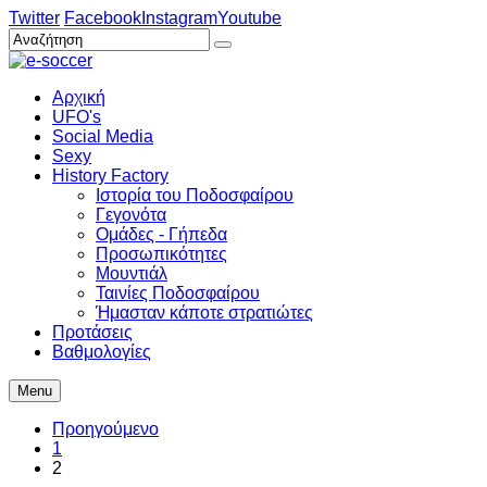
Twitter
Facebook
Instagram
Youtube
Αρχική
UFO's
Social Media
Sexy
History Factory
Ιστορία του Ποδοσφαίρου
Γεγονότα
Ομάδες - Γήπεδα
Προσωπικότητες
Μουντιάλ
Ταινίες Ποδοσφαίρου
Ήμασταν κάποτε στρατιώτες
Προτάσεις
Βαθμολογίες
Menu
Προηγούμενο
1
2