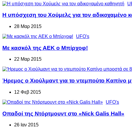
U
Η υπόσχεση του Χούμελς για τον αδικοχαμένο 
28 Μαρ 2015
UFO's
Με κασκόλ της ΑΕΚ ο Μπίρχοφ!
22 Μαρ 2015
Ήρεμος ο Χιούλμαντ για το ντεμπούτο Καπίνο 
12 Φεβ 2015
UFO's
Οπαδοί της Ντόρτμουντ στο «Nick Galis Hall»
26 Ιαν 2015