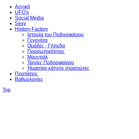
Αρχική
UFO's
Social Media
Sexy
History Factory
Ιστορία του Ποδοσφαίρου
Γεγονότα
Ομάδες - Γήπεδα
Προσωπικότητες
Μουντιάλ
Ταινίες Ποδοσφαίρου
Ήμασταν κάποτε στρατιώτες
Προτάσεις
Βαθμολογίες
Top