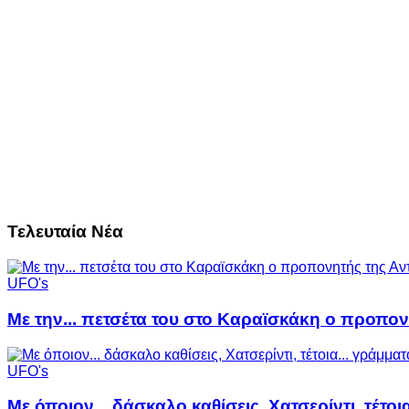
Τελευταία Νέα
UFO's
Με την... πετσέτα του στο Καραϊσκάκη ο προπον
UFO's
Με όποιον... δάσκαλο καθίσεις, Χατσερίντι, τέτοι