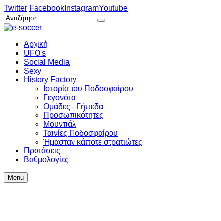
Twitter
Facebook
Instagram
Youtube
Αρχική
UFO's
Social Media
Sexy
History Factory
Ιστορία του Ποδοσφαίρου
Γεγονότα
Ομάδες - Γήπεδα
Προσωπικότητες
Μουντιάλ
Ταινίες Ποδοσφαίρου
Ήμασταν κάποτε στρατιώτες
Προτάσεις
Βαθμολογίες
Menu