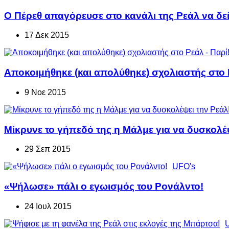
Ο Πέρεθ απαγόρευσε στο κανάλι της Ρεάλ να δείχ
17 Δεκ 2015
Αποκοιμήθηκε (και απολύθηκε) σχολιαστής στο Ρ
9 Νοε 2015
Μίκρυνε το γήπεδό της η Μάλμε για να δυσκολέψ
29 Σεπ 2015
UFO's
«Ψήλωσε» πάλι ο εγωισμός του Ρονάλντο!
24 Ιουλ 2015