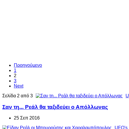
Προηγούμενο
1
2
3
Next
Σελίδα 2 από 3
U
Σαν τη... Ρεάλ θα ταξιδεύει ο Απόλλωνας
25 Σεπ 2016
UFO's