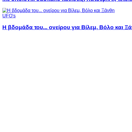
UFO's
Η βδομάδα του... ονείρου για Βίλεμ, Βόλο και Ξ