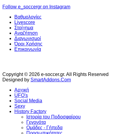
Follow e_soccergr on Instagram
Βαθμολογίες
Livescore
Στοίχημα
Αναζήτηση
Διαγωνισμοί
Όροι Χρήσης
Επικοινωνία
Copyright © 2026 e-soccer.gr. All Rights Reserved
Designed by
SmartAddons.Com
Αρχική
UFO's
Social Media
Sexy
History Factory
Ιστορία του Ποδοσφαίρου
Γεγονότα
Ομάδες - Γήπεδα
Προσωπικότητες