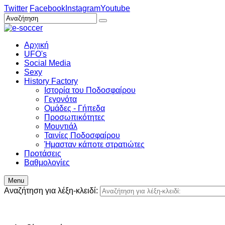
Twitter
Facebook
Instagram
Youtube
Αρχική
UFO's
Social Media
Sexy
History Factory
Ιστορία του Ποδοσφαίρου
Γεγονότα
Ομάδες - Γήπεδα
Προσωπικότητες
Μουντιάλ
Ταινίες Ποδοσφαίρου
Ήμασταν κάποτε στρατιώτες
Προτάσεις
Βαθμολογίες
Menu
Αναζήτηση για λέξη-κλειδί: