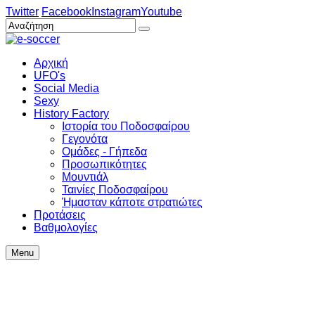
Twitter
Facebook
Instagram
Youtube
Αρχική
UFO's
Social Media
Sexy
History Factory
Ιστορία του Ποδοσφαίρου
Γεγονότα
Ομάδες - Γήπεδα
Προσωπικότητες
Μουντιάλ
Ταινίες Ποδοσφαίρου
Ήμασταν κάποτε στρατιώτες
Προτάσεις
Βαθμολογίες
Menu