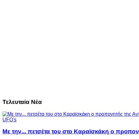
Τελευταία Νέα
UFO's
Με την... πετσέτα του στο Καραϊσκάκη ο προπον