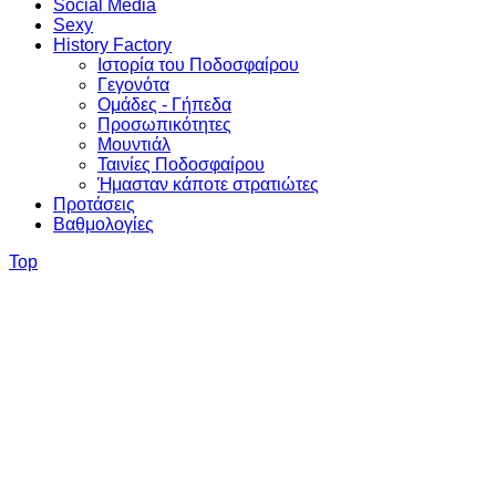
Social Media
Sexy
History Factory
Ιστορία του Ποδοσφαίρου
Γεγονότα
Ομάδες - Γήπεδα
Προσωπικότητες
Μουντιάλ
Ταινίες Ποδοσφαίρου
Ήμασταν κάποτε στρατιώτες
Προτάσεις
Βαθμολογίες
Top