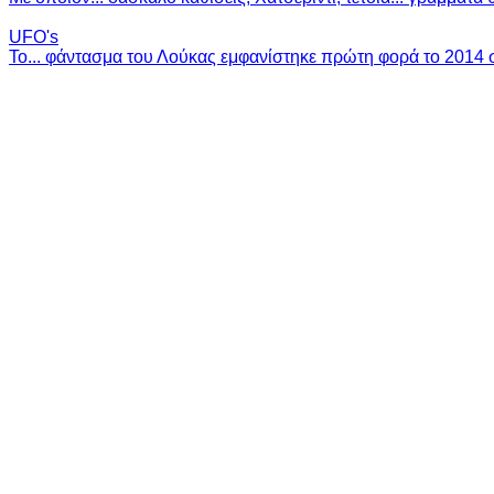
UFO's
Το... φάντασμα του Λούκας εμφανίστηκε πρώτη φορά το 2014 σ