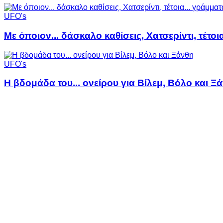
UFO's
Με όποιον... δάσκαλο καθίσεις, Χατσερίντι, τέτοι
UFO's
Η βδομάδα του... ονείρου για Βίλεμ, Βόλο και Ξ