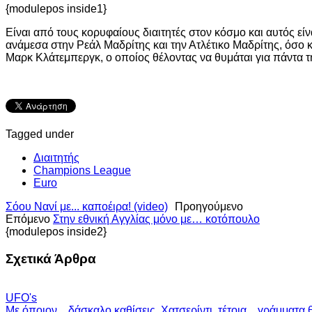
{modulepos inside1}
Είναι από τους κορυφαίους διαιτητές στον κόσμο και αυτός εί
ανάμεσα στην Ρεάλ Μαδρίτης και την Ατλέτικο Μαδρίτης, όσο 
Μαρκ Κλάτεμπεργκ, ο οποίος θέλοντας να θυμάται για πάντα τ
Tagged under
Διαιτητής
Champions League
Euro
Σόου Νανί με... καποέιρα! (video)
Προηγούμενο
Επόμενο
Στην εθνική Αγγλίας μόνο με… κοτόπουλο
{modulepos inside2}
Σχετικά Άρθρα
UFO's
Με όποιον... δάσκαλο καθίσεις, Χατσερίντι, τέτοια... γράμματα 