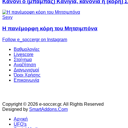
Κανόνι ο (μπαμπάς) Κανίγια, κανόνια η (κόρη)
Sexy
Η πανέμορφη κόρη του Μητσιμπόνα
Follow e_soccergr on Instagram
Βαθμολογίες
Livescore
Στοίχημα
Αναζήτηση
Διαγωνισμοί
Όροι Χρήσης
Επικοινωνία
Copyright © 2026 e-soccer.gr. All Rights Reserved
Designed by
SmartAddons.Com
Αρχική
UFO's