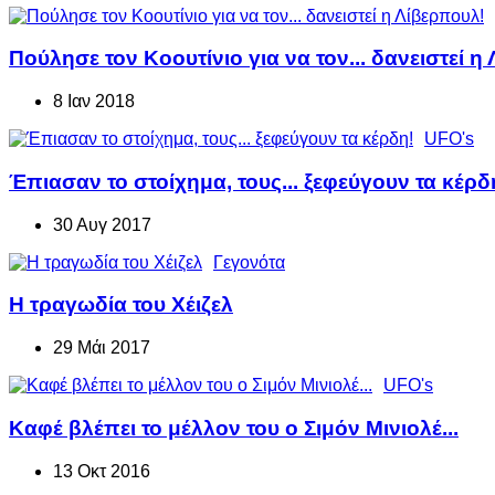
Πούλησε τον Κοουτίνιο για να τον... δανειστεί η
8 Ιαν 2018
UFO's
Έπιασαν το στοίχημα, τους... ξεφεύγουν τα κέρδ
30 Αυγ 2017
Γεγονότα
Η τραγωδία του Χέιζελ
29 Μάι 2017
UFO's
Καφέ βλέπει το μέλλον του ο Σιμόν Μινιολέ...
13 Οκτ 2016