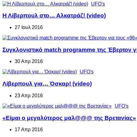
UFO's
Η Λίβερπουλ στο… Αλκατράζ! (video)
27 Ιουλ 2016
Συγκλονιστικό match programme της Έβερτον γι
30 Απρ 2016
UFO's
Λίβερπουλ για… Όσκαρ! (video)
23 Απρ 2016
UFO's
«Είμαι ο μεγαλύτερος μαλ@@@ της Βρετανίας»
17 Απρ 2016