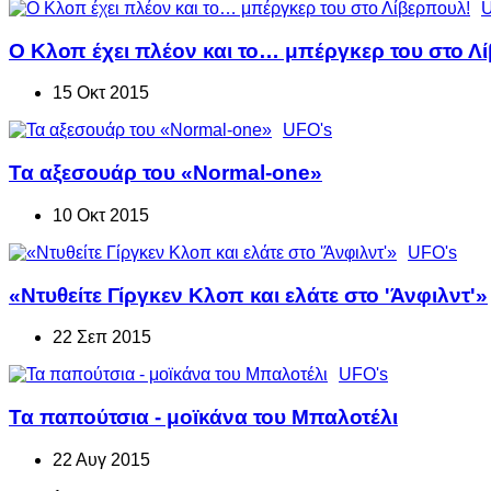
U
Ο Κλοπ έχει πλέον και το… μπέργκερ του στο Λ
15 Οκτ 2015
UFO's
Τα αξεσουάρ του «Normal-one»
10 Οκτ 2015
UFO's
«Ντυθείτε Γίργκεν Κλοπ και ελάτε στο 'Άνφιλντ'»
22 Σεπ 2015
UFO's
Τα παπούτσια - μοϊκάνα του Μπαλοτέλι
22 Αυγ 2015