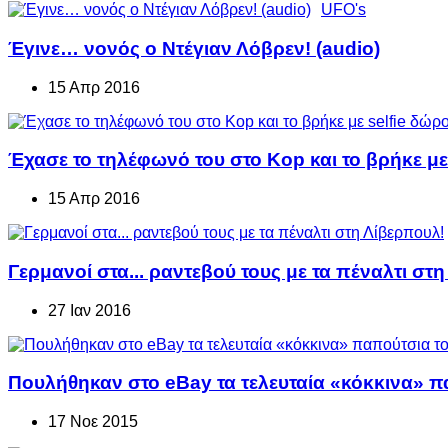
UFO's
Έγινε… νονός ο Ντέγιαν Λόβρεν! (audio)
15 Απρ 2016
Έχασε το τηλέφωνό του στο Kop και το βρήκε με
15 Απρ 2016
Γερμανοί στα... ραντεβού τους με τα πέναλτι στ
27 Ιαν 2016
Πουλήθηκαν στο eBay τα τελευταία «κόκκινα» π
17 Νοε 2015