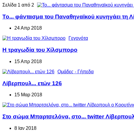
Σελίδα 1 από 2
Το... φάντασμα του Παναθηναϊκού κυνηγάει τη Λ
24 Απρ 2018
Γεγονότα
Η τραγωδία του Χίλσμπορο
15 Απρ 2018
Ομάδες - Γήπεδα
Λίβερπουλ... ετών 126
15 Μαρ 2018
Στο σώμα Μπαρτσελόνα, στo... twitter Λίβερπουλ
8 Ιαν 2018