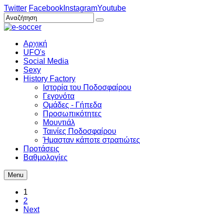
Twitter
Facebook
Instagram
Youtube
Αρχική
UFO's
Social Media
Sexy
History Factory
Ιστορία του Ποδοσφαίρου
Γεγονότα
Ομάδες - Γήπεδα
Προσωπικότητες
Μουντιάλ
Ταινίες Ποδοσφαίρου
Ήμασταν κάποτε στρατιώτες
Προτάσεις
Βαθμολογίες
Menu
1
2
Next