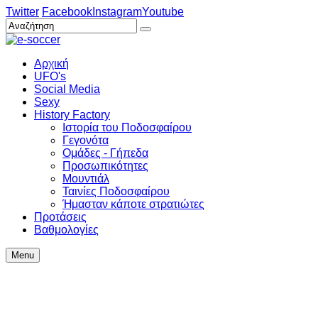
Twitter
Facebook
Instagram
Youtube
Αρχική
UFO's
Social Media
Sexy
History Factory
Ιστορία του Ποδοσφαίρου
Γεγονότα
Ομάδες - Γήπεδα
Προσωπικότητες
Μουντιάλ
Ταινίες Ποδοσφαίρου
Ήμασταν κάποτε στρατιώτες
Προτάσεις
Βαθμολογίες
Menu