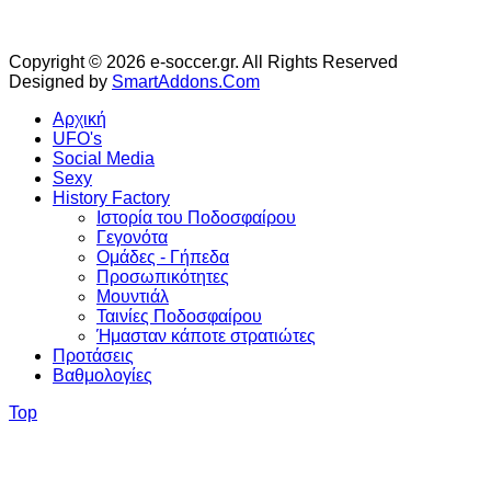
Copyright © 2026 e-soccer.gr. All Rights Reserved
Designed by
SmartAddons.Com
Αρχική
UFO's
Social Media
Sexy
History Factory
Ιστορία του Ποδοσφαίρου
Γεγονότα
Ομάδες - Γήπεδα
Προσωπικότητες
Μουντιάλ
Ταινίες Ποδοσφαίρου
Ήμασταν κάποτε στρατιώτες
Προτάσεις
Βαθμολογίες
Top