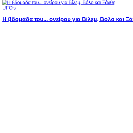
UFO's
Η βδομάδα του... ονείρου για Βίλεμ, Βόλο και Ξ