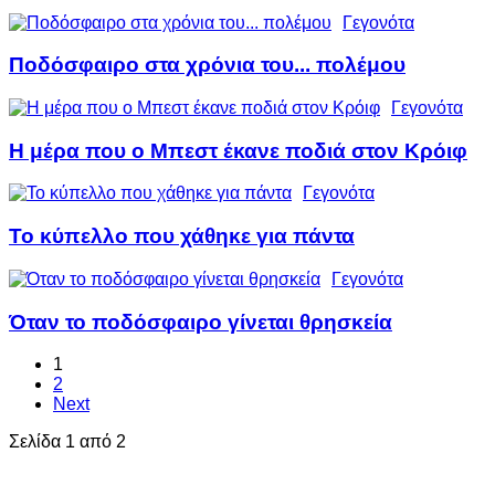
Γεγονότα
Ποδόσφαιρο στα χρόνια του... πολέμου
Γεγονότα
Η μέρα που ο Μπεστ έκανε ποδιά στον Κρόιφ
Γεγονότα
Το κύπελλο που χάθηκε για πάντα
Γεγονότα
Όταν το ποδόσφαιρο γίνεται θρησκεία
1
2
Next
Σελίδα 1 από 2