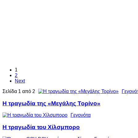
1
2
Next
Σελίδα 1 από 2
Γεγονό
Η τραγωδία της «Μεγάλης Τορίνο»
Γεγονότα
Η τραγωδία του Χίλσμπορο