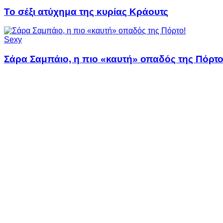
Το σέξι ατύχημα της κυρίας Κράουτς
Sexy
Σάρα Σαμπάιο, η πιο «καυτή» οπαδός της Πόρτο