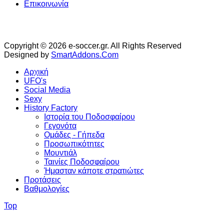
Επικοινωνία
Copyright © 2026 e-soccer.gr. All Rights Reserved
Designed by
SmartAddons.Com
Αρχική
UFO's
Social Media
Sexy
History Factory
Ιστορία του Ποδοσφαίρου
Γεγονότα
Ομάδες - Γήπεδα
Προσωπικότητες
Μουντιάλ
Ταινίες Ποδοσφαίρου
Ήμασταν κάποτε στρατιώτες
Προτάσεις
Βαθμολογίες
Top