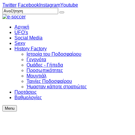
Twitter
Facebook
Instagram
Youtube
Αρχική
UFO's
Social Media
Sexy
History Factory
Ιστορία του Ποδοσφαίρου
Γεγονότα
Ομάδες - Γήπεδα
Προσωπικότητες
Μουντιάλ
Ταινίες Ποδοσφαίρου
Ήμασταν κάποτε στρατιώτες
Προτάσεις
Βαθμολογίες
Menu