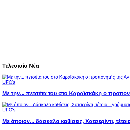
Τελευταία Νέα
UFO's
Με την... πετσέτα του στο Καραϊσκάκη ο προπον
UFO's
Με όποιον... δάσκαλο καθίσεις, Χατσερίντι, τέτοι