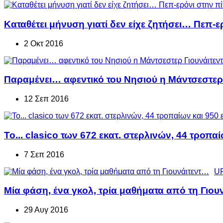
Καταθέτει μήνυση γιατί δεν είχε ζητήσει… Πεπ-ε
2 Οκτ 2016
Παραμένει… αφεντικό του Νησιού η Μάντσεστερ 
12 Σεπ 2016
Το... clasico των 672 εκατ. στερλινών, 44 τροπα
7 Σεπ 2016
UF
Μία φάση, ένα γκολ, τρία μαθήματα από τη Γιου
29 Αυγ 2016