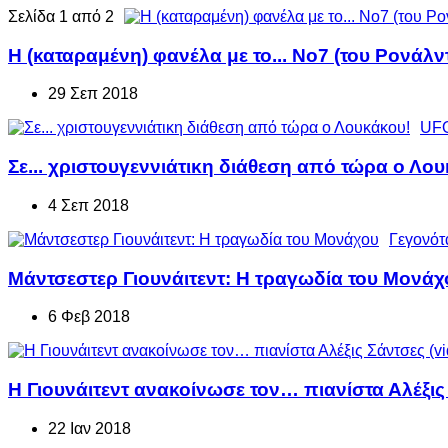
Σελίδα 1 από 2
Η (καταραμένη) φανέλα με το... Νο7 (του Ρονάλν
29 Σεπ 2018
UFO
Σε... χριστουγεννιάτικη διάθεση από τώρα ο Λο
4 Σεπ 2018
Γεγονότ
Μάντσεστερ Γιουνάιτεντ: Η τραγωδία του Μονάχ
6 Φεβ 2018
Η Γιουνάιτεντ ανακοίνωσε τον… πιανίστα Αλέξις 
22 Ιαν 2018