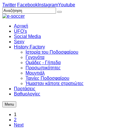
Twitter
Facebook
Instagram
Youtube
Αρχική
UFO's
Social Media
Sexy
History Factory
Ιστορία του Ποδοσφαίρου
Γεγονότα
Ομάδες - Γήπεδα
Προσωπικότητες
Μουντιάλ
Ταινίες Ποδοσφαίρου
Ήμασταν κάποτε στρατιώτες
Προτάσεις
Βαθμολογίες
Menu
1
2
Next