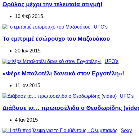
Θρύλος μέχρι την τελευταία στιγμή!
10 Φεβ 2015
UFO's
Το εμπριμέ εσώρουχο του Μαζουάκου
20 Ιαν 2015
UFO's
«Φέρε Μπαλοτέλι δανεικό στον Εργοτέλη»!
11 Ιαν 2015
UFO's
Διάβασε τα… πρωτοσέλιδα ο Θεοδωρίδης (vide
4 Ιαν 2015
Sexy