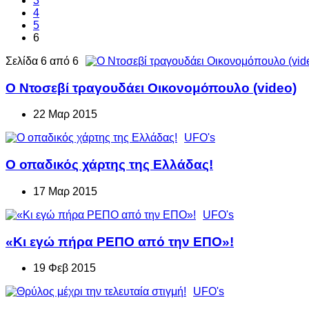
3
4
5
6
Σελίδα 6 από 6
Ο Ντοσεβί τραγουδάει Οικονομόπουλο (video)
22 Μαρ 2015
UFO's
Ο οπαδικός χάρτης της Ελλάδας!
17 Μαρ 2015
UFO's
«Κι εγώ πήρα ΡΕΠΟ από την ΕΠΟ»!
19 Φεβ 2015
UFO's