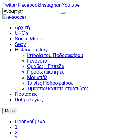
Twitter
Facebook
Instagram
Youtube
Αρχική
UFO's
Social Media
Sexy
History Factory
Ιστορία του Ποδοσφαίρου
Γεγονότα
Ομάδες - Γήπεδα
Προσωπικότητες
Μουντιάλ
Ταινίες Ποδοσφαίρου
Ήμασταν κάποτε στρατιώτες
Προτάσεις
Βαθμολογίες
Menu
Προηγούμενο
1
2