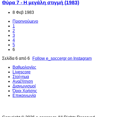
Θύρα 7 - Η μεγάλη στιγμή (1983)
8 Φεβ 1983
Προηγούμενο
1
2
3
4
5
6
Σελίδα 6 από 6
Follow e_soccergr on Instagram
Βαθμολογίες
Livescore
Στοίχημα
Αναζήτηση
Διαγωνισμοί
Όροι Χρήσης
Επικοινωνία