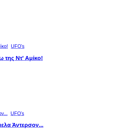
UFO's
 της Ντ' Αμίκο!
UFO's
ελα Άντερσον...