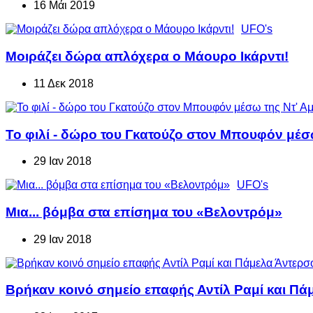
16 Μάι 2019
UFO's
Μοιράζει δώρα απλόχερα ο Μάουρο Ικάρντι!
11 Δεκ 2018
Το φιλί - δώρο του Γκατούζο στον Μπουφόν μέσω
29 Ιαν 2018
UFO's
Μια... βόμβα στα επίσημα του «Βελοντρόμ»
29 Ιαν 2018
Βρήκαν κοινό σημείο επαφής Αντίλ Ραμί και Πάμ