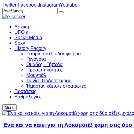
Twitter
Facebook
Instagram
Youtube
Αρχική
UFO's
Social Media
Sexy
History Factory
Ιστορία του Ποδοσφαίρου
Γεγονότα
Ομάδες - Γήπεδα
Προσωπικότητες
Μουντιάλ
Ταινίες Ποδοσφαίρου
Ήμασταν κάποτε στρατιώτες
Προτάσεις
Βαθμολογίες
Menu
Ένα και να καίει για τη Λοκομοτίβ χάρη στις δύο