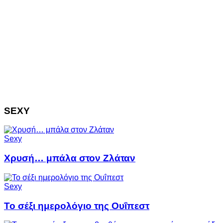
SEXY
Sexy
Χρυσή… μπάλα στον Ζλάταν
Sexy
Το σέξι ημερολόγιο της Ουΐπεστ