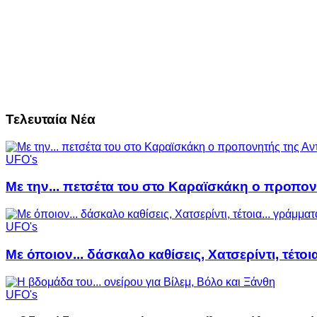
Τελευταία Νέα
UFO's
Με την... πετσέτα του στο Καραϊσκάκη ο προπον
UFO's
Με όποιον... δάσκαλο καθίσεις, Χατσερίντι, τέτοι
UFO's