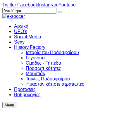
Twitter
Facebook
Instagram
Youtube
Αρχική
UFO's
Social Media
Sexy
History Factory
Ιστορία του Ποδοσφαίρου
Γεγονότα
Ομάδες - Γήπεδα
Προσωπικότητες
Μουντιάλ
Ταινίες Ποδοσφαίρου
Ήμασταν κάποτε στρατιώτες
Προτάσεις
Βαθμολογίες
Menu