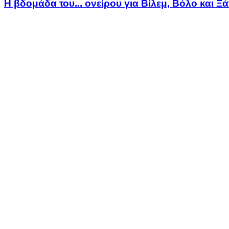
Η βδομάδα του... ονείρου για Βίλεμ, Βόλο και Ξ