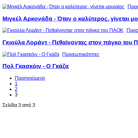
Προ
Μιγκέλ Αρκονάδα - Όταν ο καλύτερος, γίνεται μο
Προσ
Γκιούλα Λοράντ - Πεθαίνοντας στον πάγκο του
Προσωπικότητες
Πολ Γκασκόιν - Ο Γκάζα
Προηγούμενο
1
2
3
Σελίδα 3 από 3