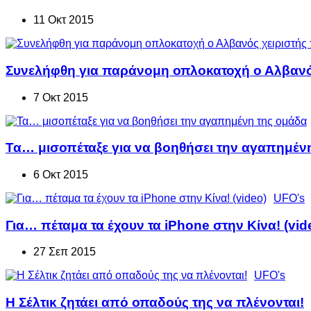
11 Οκτ 2015
Συνελήφθη για παράνομη οπλοκατοχή ο Αλβανός
7 Οκτ 2015
Τα… μισοπέταξε για να βοηθήσει την αγαπημέν
6 Οκτ 2015
UFO's
Για… πέταμα τα έχουν τα iPhone στην Κίνα! (vid
27 Σεπ 2015
UFO's
Η Σέλτικ ζητάει από οπαδούς της να πλένονται!