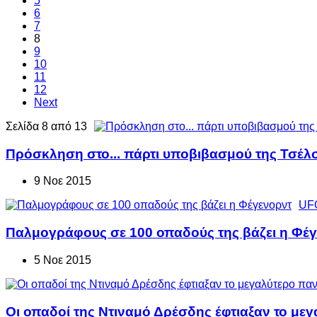
5
6
7
8
9
10
11
12
Next
Σελίδα 8 από 13
Πρόσκληση στο... πάρτι υποβιβασμού της Τσέλσ
9 Νοε 2015
UF
Παλμογράφους σε 100 οπαδούς της βάζει η Φέ
5 Νοε 2015
Οι οπαδοί της Ντιναμό Δρέσδης έφτιαξαν το με