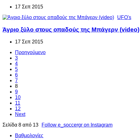
17 Σεπ 2015
UFO's
Άγριο ξύλο στους οπαδούς της Μπάγερν (video)
17 Σεπ 2015
Προηγούμενο
3
4
5
6
7
8
9
10
11
12
Next
Σελίδα 8 από 13
Follow e_soccergr on Instagram
Βαθμολογίες