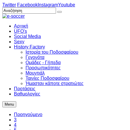
Twitter
Facebook
Instagram
Youtube
Αρχική
UFO's
Social Media
Sexy
History Factory
Ιστορία του Ποδοσφαίρου
Γεγονότα
Ομάδες - Γήπεδα
Προσωπικότητες
Μουντιάλ
Ταινίες Ποδοσφαίρου
Ήμασταν κάποτε στρατιώτες
Προτάσεις
Βαθμολογίες
Menu
Προηγούμενο
3
4