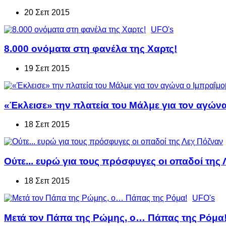
20 Σεπ 2015
UFO's
8.000 ονόματα στη φανέλα της Χαρτς!
19 Σεπ 2015
«Έκλεισε» την πλατεία του Μάλμε για τον αγώνα
18 Σεπ 2015
Ούτε... ευρώ για τους πρόσφυγες οι οπαδοί της
18 Σεπ 2015
UFO's
Μετά τον Πάπα της Ρώμης, ο… Πάπας της Ρόμα