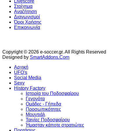
Livescore
Στοίχημα
Αναζήτηση
Διαγωνισμοί
Όροι Χρήσης
Επικοινωνία
Copyright © 2026 e-soccer.gr. All Rights Reserved
Designed by
SmartAddons.Com
Αρχική
UFO's
Social Media
Sexy
History Factory
Ιστορία του Ποδοσφαίρου
Γεγονότα
Ομάδες - Γήπεδα
Προσωπικότητες
Μουντιάλ
Ταινίες Ποδοσφαίρου
Ήμασταν κάποτε στρατιώτες
Προτάσεις