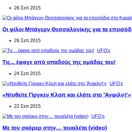
26 Σεπ 2015
Οι φίλοι Μπάγερν Θεσσαλονίκης για τα επεισόδ
26 Σεπ 2015
UFO's
Τις... έφαγε από οπαδούς της ομάδας του!
24 Σεπ 2015
UFO's
«Ντυθείτε Γίργκεν Κλοπ και ελάτε στο 'Άνφιλντ'»
22 Σεπ 2015
UFO's
Με τον σκόρερ στην… τουαλέτα (video)