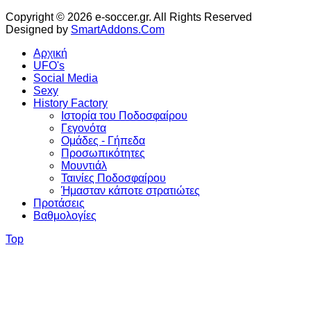
Copyright © 2026 e-soccer.gr. All Rights Reserved
Designed by
SmartAddons.Com
Αρχική
UFO's
Social Media
Sexy
History Factory
Ιστορία του Ποδοσφαίρου
Γεγονότα
Ομάδες - Γήπεδα
Προσωπικότητες
Μουντιάλ
Ταινίες Ποδοσφαίρου
Ήμασταν κάποτε στρατιώτες
Προτάσεις
Βαθμολογίες
Top