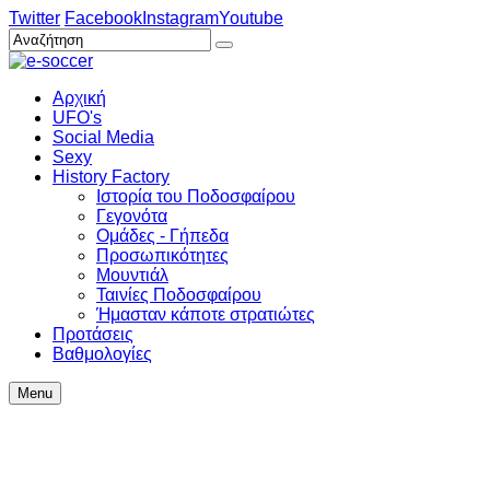
Twitter
Facebook
Instagram
Youtube
Αρχική
UFO's
Social Media
Sexy
History Factory
Ιστορία του Ποδοσφαίρου
Γεγονότα
Ομάδες - Γήπεδα
Προσωπικότητες
Μουντιάλ
Ταινίες Ποδοσφαίρου
Ήμασταν κάποτε στρατιώτες
Προτάσεις
Βαθμολογίες
Menu