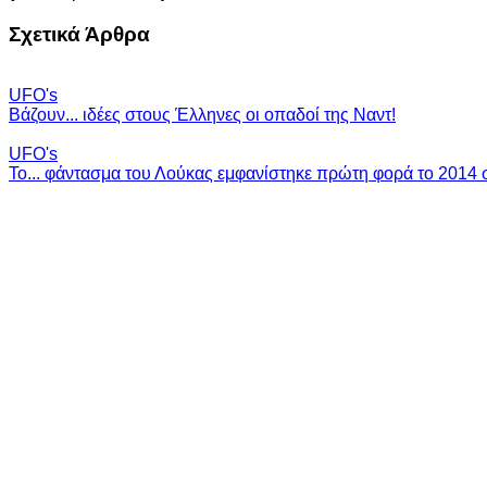
Σχετικά Άρθρα
UFO's
Βάζουν... ιδέες στους Έλληνες οι οπαδοί της Ναντ!
UFO's
Το... φάντασμα του Λούκας εμφανίστηκε πρώτη φορά το 2014 σ