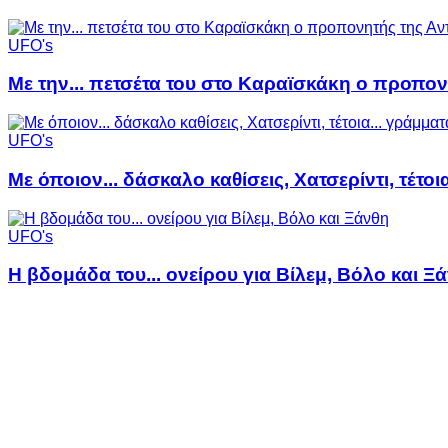
UFO's
Με την... πετσέτα του στο Καραϊσκάκη ο προπον
UFO's
Με όποιον... δάσκαλο καθίσεις, Χατσερίντι, τέτοι
UFO's
Η βδομάδα του... ονείρου για Βίλεμ, Βόλο και Ξ