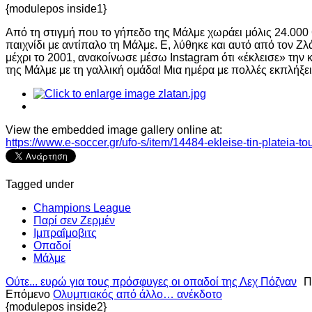
{modulepos inside1}
Από τη στιγμή που το γήπεδο της Μάλμε χωράει μόλις 24.000 θ
παιχνίδι με αντίπαλο τη Μάλμε. Ε, λύθηκε και αυτό από τον Ζ
μέχρι το 2001, ανακοίνωσε μέσω Instagram ότι «έκλεισε» την
της Μάλμε με τη γαλλική ομάδα! Μια ημέρα με πολλές εκπλήξ
View the embedded image gallery online at:
https://www.e-soccer.gr/ufo-s/item/14484-ekleise-tin-platei
Tagged under
Champions League
Παρί σεν Ζερμέν
Ιμπραΐμοβιτς
Οπαδοί
Μάλμε
Ούτε... ευρώ για τους πρόσφυγες οι οπαδοί της Λεχ Πόζναν
Π
Επόμενο
Ολυμπιακός από άλλο… ανέκδοτο
{modulepos inside2}