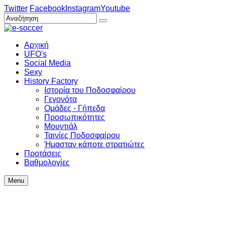
Twitter
Facebook
Instagram
Youtube
Αρχική
UFO's
Social Media
Sexy
History Factory
Ιστορία του Ποδοσφαίρου
Γεγονότα
Ομάδες - Γήπεδα
Προσωπικότητες
Μουντιάλ
Ταινίες Ποδοσφαίρου
Ήμασταν κάποτε στρατιώτες
Προτάσεις
Βαθμολογίες
Menu