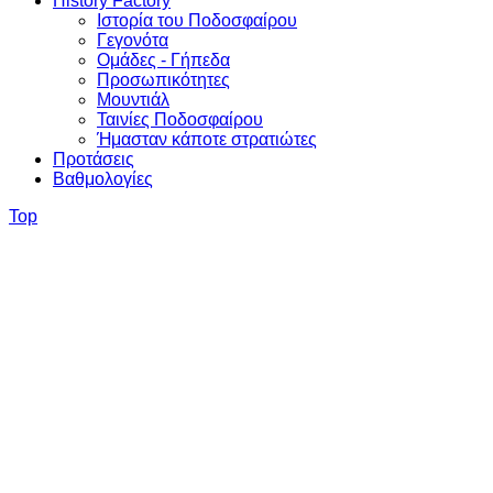
History Factory
Ιστορία του Ποδοσφαίρου
Γεγονότα
Ομάδες - Γήπεδα
Προσωπικότητες
Μουντιάλ
Ταινίες Ποδοσφαίρου
Ήμασταν κάποτε στρατιώτες
Προτάσεις
Βαθμολογίες
Top