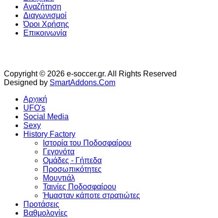
Αναζήτηση
Διαγωνισμοί
Όροι Χρήσης
Επικοινωνία
Copyright © 2026 e-soccer.gr. All Rights Reserved
Designed by
SmartAddons.Com
Αρχική
UFO's
Social Media
Sexy
History Factory
Ιστορία του Ποδοσφαίρου
Γεγονότα
Ομάδες - Γήπεδα
Προσωπικότητες
Μουντιάλ
Ταινίες Ποδοσφαίρου
Ήμασταν κάποτε στρατιώτες
Προτάσεις
Βαθμολογίες