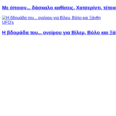
Με όποιον... δάσκαλο καθίσεις, Χατσερίντι, τέτοι
UFO's
Η βδομάδα του... ονείρου για Βίλεμ, Βόλο και Ξ