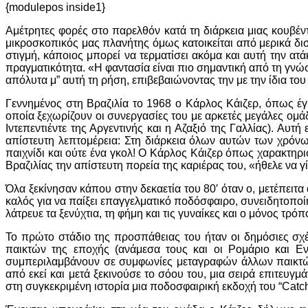
{modulepos inside1}
Αμέτρητες φορές στο παρελθόν κατά τη διάρκεια μιας κουβέντ
μικροσκοπικός μας πλανήτης όμως κατοικείται από μερικά δι
στιγμή, κάποιος μπορεί να τερματίσει ακόμα και αυτή την ατ
πραγματικότητα. «Η φαντασία είναι πιο σημαντική από τη γνώ
απόλυτα μ” αυτή τη ρήση, επιβεβαιώνοντας την με την ίδια του
Γεννημένος στη Βραζιλία το 1968 ο Κάρλος Κάιζερ, όπως έγι
οποία ξεχωρίζουν οι συνεργασίες του με αρκετές μεγάλες ομ
Ιντεπεντιέντε της Αργεντινής και η Αζαξιό της Γαλλίας). Αυτ
απίστευτη λεπτομέρεια: Στη διάρκεια όλων αυτών των χρόνω
παιχνίδι και ούτε ένα γκολ! Ο Κάρλος Κάιζερ όπως χαρακτηρ
Βραζιλίας την απίστευτη πορεία της καριέρας του, «ήθελε να γί
Όλα ξεκίνησαν κάπου στην δεκαετία του 80′ όταν ο, μετέπειτ
καλός για να παίξει επαγγελματικό ποδόσφαιρο, συνειδητοπο
λάτρευε τα ξενύχτια, τη φήμη και τις γυναίκες και ο μόνος τρό
Το πρώτο στάδιο της προσπάθειας του ήταν οι δημόσιες σχέ
παικτών της εποχής (ανάμεσα τους και οι Ρομάριο και Ε
συμπεριλαμβάνουν σε συμφωνίες μεταγραφών άλλων παικτών.
από εκεί και μετά ξεκινούσε το σόου του, μια σειρά επιτευ
στη συγκεκριμένη ιστορία μια ποδοσφαιρική εκδοχή του “Catch