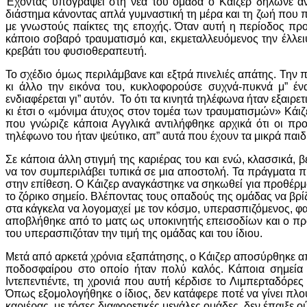
Έχοντας υπογράψει στη νέα του ομάδα ο Κάιζερ δήλωνε ανέ
διάστημα κάνοντας απλά γυμναστική τη μέρα και τη ζωή που 
με γνωστούς παίκτες της εποχής. Όταν αυτή η περίοδος πρ
κάποιο σοβαρό τραυματισμό και, εκμεταλλευόμενος την έλλε
κρεβάτι του φυσιοθεραπευτή.
Το σχέδιο όμως περιλάμβανε και εξτρά πινελιές απάτης. Την π
κι άλλο την εικόνα του, κυκλοφορούσε συχνά-πυκνά μ” έ
ενδιαφέρεται γι” αυτόν. Το ότι τα κινητά τηλέφωνα ήταν εξαιρε
κι έτσι ο «μόνιμα άτυχος στον τομέα των τραυματισμών» Κάιζ
που γνώριζε κάποια Αγγλικά αντιλήφθηκε αρχικά ότι οι προ
τηλέφωνο του ήταν ψεύτικο, απ” αυτά που έχουν τα μικρά παιδι
Σε κάποια άλλη στιγμή της καριέρας του και ενώ, κλασσικά,
να τον συμπεριλάβει τυπικά σε μια αποστολή. Τα πράγματα 
στην επίθεση. Ο Κάιζερ αναγκάστηκε να σηκωθεί για προθέρμ
το ζόρικο σημείο. Βλέποντας τους οπαδούς της ομάδας να βρί
στα κάγκελα να λογομαχεί με τον κόσμο, υπερασπιζόμενος, φαιν
αποβλήθηκε από το ματς ως υποκινητής επεισοδίων και ο πρό
του υπερασπιζόταν την τιμή της ομάδας και του ίδιου.
Μετά από αρκετά χρόνια εξαπάτησης, ο Κάιζερ αποσύρθηκε α
ποδοσφαίρου στο οποίο ήταν πολύ καλός. Κάποια σημεία τ
Ιντεπεντιέντε, τη χρονιά που αυτή κέρδισε το Λιμπερταδόρ
Όπως εξομολογήθηκε ο ίδιος, δεν κατάφερε ποτέ να γίνει πλού
καριέρας, με τόσες διαφορετικές μεγάλες ομάδες, δεν έπαιξε ού