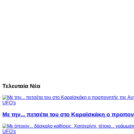
Τελευταία Νέα
UFO's
Με την... πετσέτα του στο Καραϊσκάκη ο προπον
UFO's