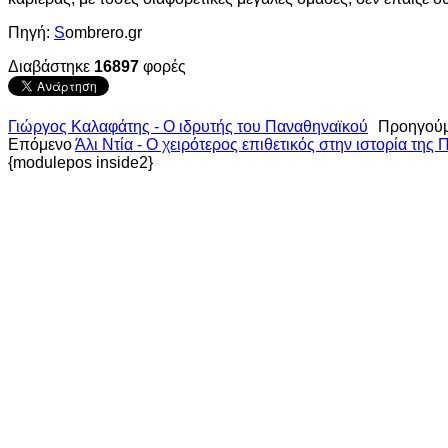
Πηγή:
S
ombrero.gr
Διαβάστηκε
16897
φορές
Γιώργος Καλαφάτης - Ο ιδρυτής του Παναθηναϊκού
Προηγού
Επόμενο
Άλι Ντία - Ο χειρότερος επιθετικός στην ιστορία της 
{modulepos inside2}