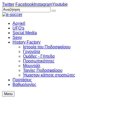
Twitter
Facebook
Instagram
Youtube
Αρχική
UFO's
Social Media
Sexy
History Factory
Ιστορία του Ποδοσφαίρου
Γεγονότα
Ομάδες - Γήπεδα
Προσωπικότητες
Μουντιάλ
Ταινίες Ποδοσφαίρου
Ήμασταν κάποτε στρατιώτες
Προτάσεις
Βαθμολογίες
Menu