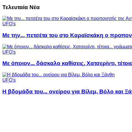
Τελευταία Νέα
UFO's
Με την... πετσέτα του στο Καραϊσκάκη ο προπον
UFO's
Με όποιον... δάσκαλο καθίσεις, Χατσερίντι, τέτοι
UFO's
Η βδομάδα του... ονείρου για Βίλεμ, Βόλο και Ξ