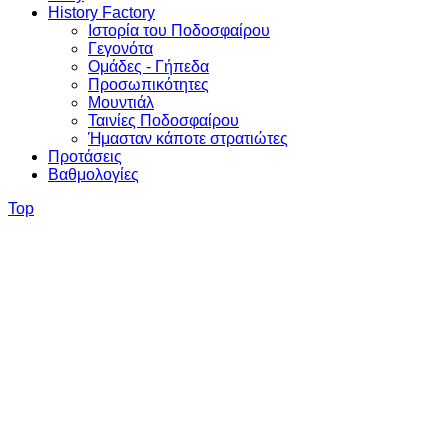
History Factory
Ιστορία του Ποδοσφαίρου
Γεγονότα
Ομάδες - Γήπεδα
Προσωπικότητες
Μουντιάλ
Ταινίες Ποδοσφαίρου
Ήμασταν κάποτε στρατιώτες
Προτάσεις
Βαθμολογίες
Top