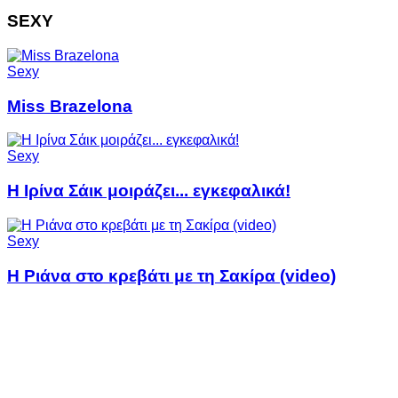
SEXY
Sexy
Miss Brazelona
Sexy
Η Ιρίνα Σάικ μοιράζει... εγκεφαλικά!
Sexy
Η Ριάνα στο κρεβάτι με τη Σακίρα (video)