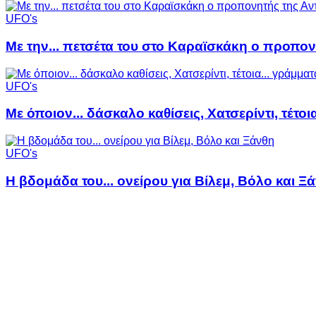
UFO's
Με την... πετσέτα του στο Καραϊσκάκη ο προπον
UFO's
Με όποιον... δάσκαλο καθίσεις, Χατσερίντι, τέτοι
UFO's
Η βδομάδα του... ονείρου για Βίλεμ, Βόλο και Ξ