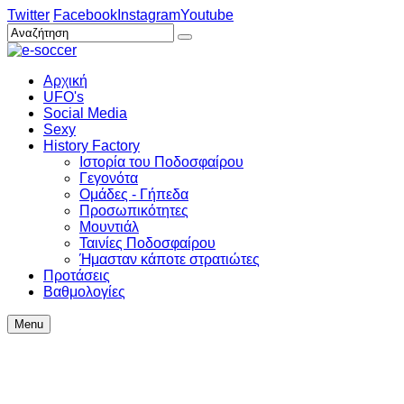
Twitter
Facebook
Instagram
Youtube
Αρχική
UFO's
Social Media
Sexy
History Factory
Ιστορία του Ποδοσφαίρου
Γεγονότα
Ομάδες - Γήπεδα
Προσωπικότητες
Μουντιάλ
Ταινίες Ποδοσφαίρου
Ήμασταν κάποτε στρατιώτες
Προτάσεις
Βαθμολογίες
Menu