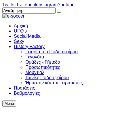
Twitter
Facebook
Instagram
Youtube
Αρχική
UFO's
Social Media
Sexy
History Factory
Ιστορία του Ποδοσφαίρου
Γεγονότα
Ομάδες - Γήπεδα
Προσωπικότητες
Μουντιάλ
Ταινίες Ποδοσφαίρου
Ήμασταν κάποτε στρατιώτες
Προτάσεις
Βαθμολογίες
Menu