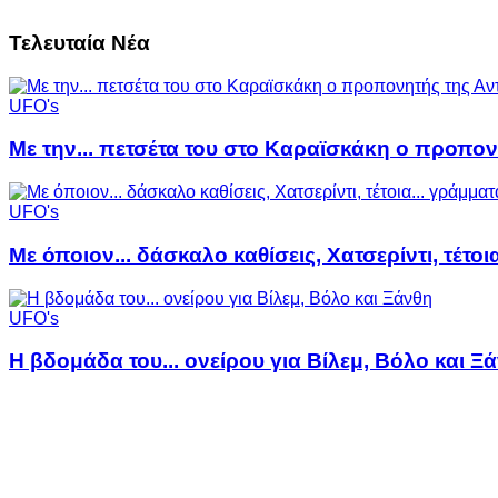
Τελευταία Νέα
UFO's
Με την... πετσέτα του στο Καραϊσκάκη ο προπον
UFO's
Με όποιον... δάσκαλο καθίσεις, Χατσερίντι, τέτοι
UFO's
Η βδομάδα του... ονείρου για Βίλεμ, Βόλο και Ξ