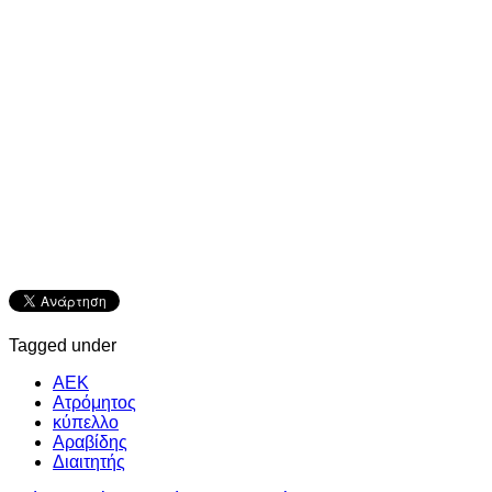
Tagged under
ΑΕΚ
Ατρόμητος
κύπελλο
Αραβίδης
Διαιτητής