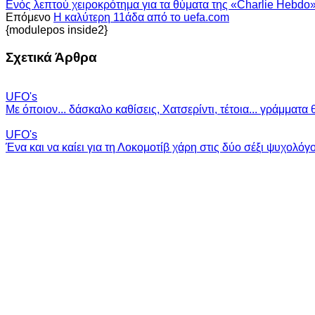
Ενός λεπτού χειροκρότημα για τα θύματα της «Charlie Hebdo»
Επόμενο
Η καλύτερη 11άδα από το uefa.com
{modulepos inside2}
Σχετικά Άρθρα
UFO's
Με όποιον... δάσκαλο καθίσεις, Χατσερίντι, τέτοια... γράμματα 
UFO's
Ένα και να καίει για τη Λοκομοτίβ χάρη στις δύο σέξι ψυχολόγ