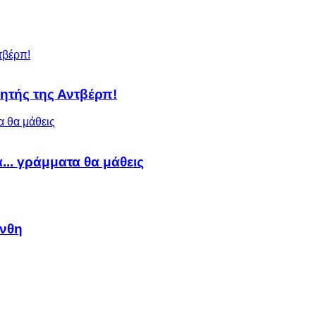
ητής της Αντβέρπ!
α... γράμματα θα μάθεις
άνθη