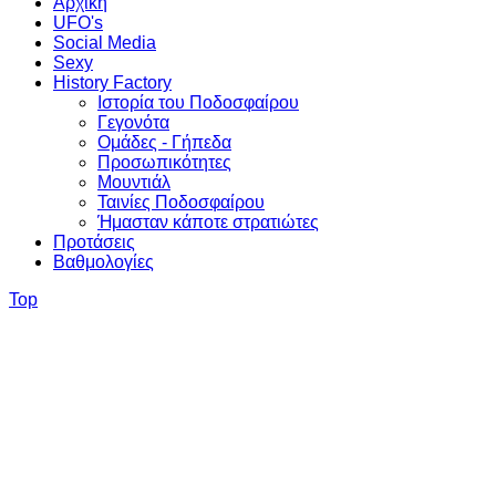
Αρχική
UFO's
Social Media
Sexy
History Factory
Ιστορία του Ποδοσφαίρου
Γεγονότα
Ομάδες - Γήπεδα
Προσωπικότητες
Μουντιάλ
Ταινίες Ποδοσφαίρου
Ήμασταν κάποτε στρατιώτες
Προτάσεις
Βαθμολογίες
Top