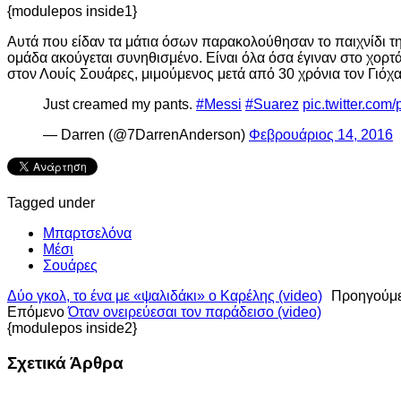
{modulepos inside1}
Αυτά που είδαν τα μάτια όσων παρακολούθησαν το παιχνίδι της
ομάδα ακούγεται συνηθισμένο. Είναι όλα όσα έγιναν στο χορτ
στον Λουίς Σουάρες, μιμούμενος μετά από 30 χρόνια τον Γιόχ
Just creamed my pants.
#Messi
#Suarez
pic.twitter.c
— Darren (@7DarrenAnderson)
Φεβρουάριος 14, 2016
Tagged under
Μπαρτσελόνα
Μέσι
Σουάρες
Δύο γκολ, το ένα με «ψαλιδάκι» ο Καρέλης (video)
Προηγούμ
Επόμενο
Όταν ονειρεύεσαι τον παράδεισο (video)
{modulepos inside2}
Σχετικά Άρθρα