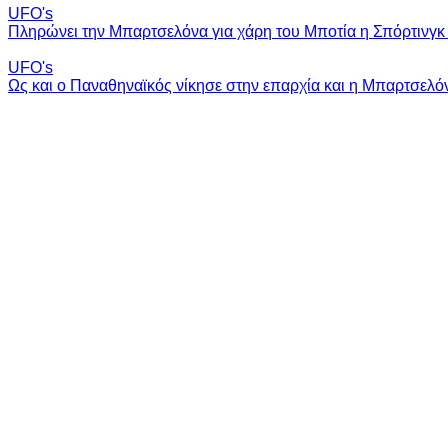
UFO's
Πληρώνει την Μπαρτσελόνα για χάρη του Μποτία η Σπόρτινγκ 
UFO's
Ως και ο Παναθηναϊκός νίκησε στην επαρχία και η Μπαρτσελό