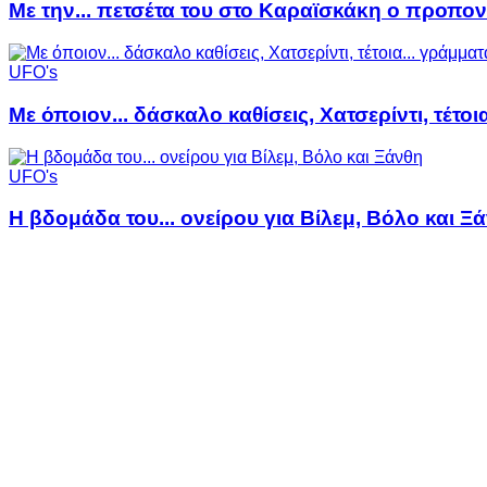
Με την... πετσέτα του στο Καραϊσκάκη ο προπον
UFO's
Με όποιον... δάσκαλο καθίσεις, Χατσερίντι, τέτοι
UFO's
Η βδομάδα του... ονείρου για Βίλεμ, Βόλο και Ξ