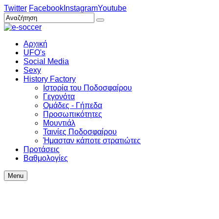
Twitter
Facebook
Instagram
Youtube
Αρχική
UFO's
Social Media
Sexy
History Factory
Ιστορία του Ποδοσφαίρου
Γεγονότα
Ομάδες - Γήπεδα
Προσωπικότητες
Μουντιάλ
Ταινίες Ποδοσφαίρου
Ήμασταν κάποτε στρατιώτες
Προτάσεις
Βαθμολογίες
Menu