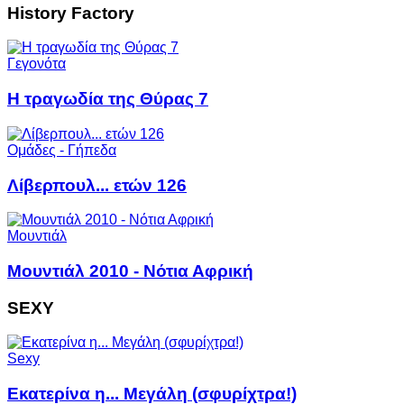
History Factory
Γεγονότα
Η τραγωδία της Θύρας 7
Ομάδες - Γήπεδα
Λίβερπουλ... ετών 126
Μουντιάλ
Μουντιάλ 2010 - Νότια Αφρική
SEXY
Sexy
Εκατερίνα η... Mεγάλη (σφυρίχτρα!)