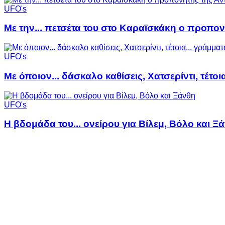
UFO's
Με την... πετσέτα του στο Καραϊσκάκη ο προπον
UFO's
Με όποιον... δάσκαλο καθίσεις, Χατσερίντι, τέτοι
UFO's
Η βδομάδα του... ονείρου για Βίλεμ, Βόλο και Ξ