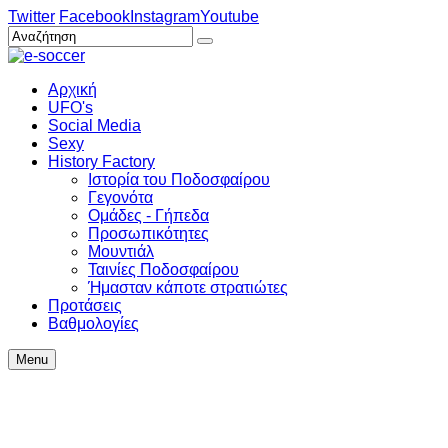
Twitter
Facebook
Instagram
Youtube
Αρχική
UFO's
Social Media
Sexy
History Factory
Ιστορία του Ποδοσφαίρου
Γεγονότα
Ομάδες - Γήπεδα
Προσωπικότητες
Μουντιάλ
Ταινίες Ποδοσφαίρου
Ήμασταν κάποτε στρατιώτες
Προτάσεις
Βαθμολογίες
Menu