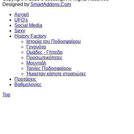
Designed by
SmartAddons.Com
Αρχική
UFO's
Social Media
Sexy
History Factory
Ιστορία του Ποδοσφαίρου
Γεγονότα
Ομάδες - Γήπεδα
Προσωπικότητες
Μουντιάλ
Ταινίες Ποδοσφαίρου
Ήμασταν κάποτε στρατιώτες
Προτάσεις
Βαθμολογίες
Top