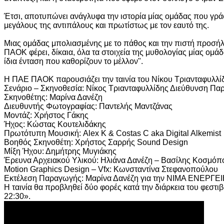
Έτσι, αποτυπώνει ανάγλυφα την ιστορία μίας ομάδας που γράφε
μεγάλους της αντιπάλους και πρωτίστως με τον εαυτό της.
Μιας ομάδας μπολιασμένης με το πάθος και την πιστή προσήλ
ΠΑΟΚ φέρει, δίκαια, όλα τα στοιχεία της μυθολογίας μίας ομά
ίδια ένταση που καθορίζουν το μέλλον".
Η ΠΑΕ ΠΑΟΚ παρουσιάζει την ταινία του Νίκου Τριανταφυλλ
Σενάριο – Σκηνοθεσία: Νίκος Τριανταφυλλίδης Διεύθυνση Πα
Σκηνοθέτης: Μαρίνα Δανέζη
Διευθυντής Φωτογραφίας: Παντελής Μαντζάνας
Μοντάζ: Χρήστος Γάκης
Ήχος: Κώστας Κουτελιδάκης
Πρωτότυπη Μουσική: Alex K & Costas C aka Digital Alkemist
Βοηθός Σκηνοθέτη: Χρήστος Σαρρής Sound Design
Μίξη Ήχου: Δημήτρης Μυγιάκης
Έρευνα Αρχειακού Υλικού: Ηλιάνα Δανέζη – Βασίλης Κοσμό
Motion Graphics Design – Vfx: Κωνσταντίνα Στεφανοπούλου
Εκτέλεση Παραγωγής: Μαρίνα Δανέζη για την ΝΙΜΑ ΕΝΕΡΓΕ
Η ταινία θα προβληθεί δύο φορές κατά την διάρκεια του φε
22:30».