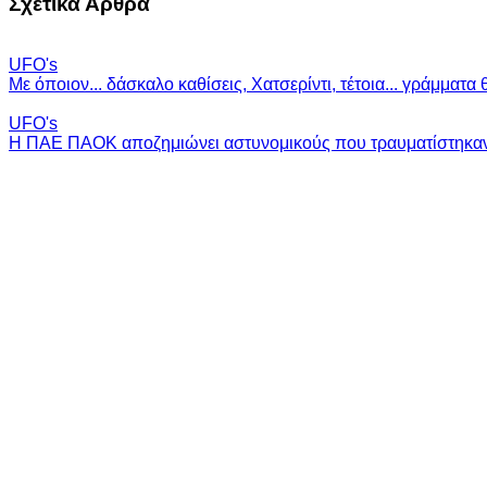
Σχετικά Άρθρα
UFO's
Με όποιον... δάσκαλο καθίσεις, Χατσερίντι, τέτοια... γράμματα 
UFO's
Η ΠΑΕ ΠΑΟΚ αποζημιώνει αστυνομικούς που τραυματίστηκαν