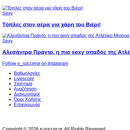
Sexy
Τόπλες στον αέρα για χάρη του Βιέρι!
Sexy
Αλεσάντρα Πράντο, η πιο sexy οπαδός της Ατλέ
Follow e_soccergr on Instagram
Βαθμολογίες
Livescore
Στοίχημα
Αναζήτηση
Διαγωνισμοί
Όροι Χρήσης
Επικοινωνία
Copyright © 2026 e-soccer.gr. All Rights Reserved