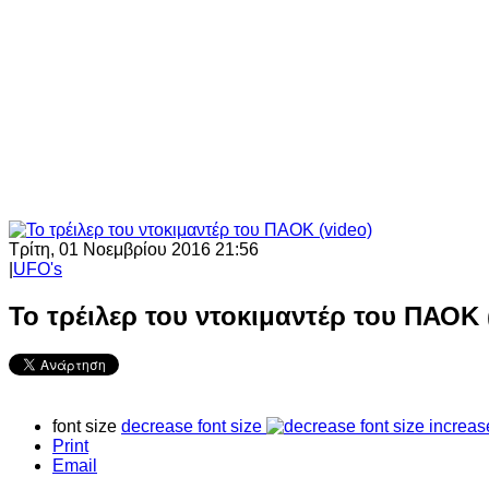
Τρίτη, 01 Νοεμβρίου 2016 21:56
|
UFO's
Το τρέιλερ του ντοκιμαντέρ του ΠΑΟΚ 
font size
decrease font size
increas
Print
Email