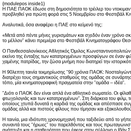
{modulepos inside1}
Η ΠΑΕ ΠΑΟΚ έδωσε στη δημοσιότητα το τρέιλερ του ντοκιμαν
προβληθεί για πρώτη φορά στις 5 Νοεμβρίου στο Φεστιβάλ Κ
Αναλυτικά, όσα αναφέρει η ΠΑΕ στο κείμενό της:
«Μετά από πέντε μήνες γυρισμάτων και σχεδόν έναν χρόνο σκ
το μέλλον" κάνει πρεμιέρα στο Φεστιβάλ Κινηματογράφου Θεσ
Ο Πανθεσσαλονίκειος Αθλητικός Όμιλος Κωνσταντινοπολιτών ι
εκείνο της ένταξης των κατατρεγμένων προσφύγων σε έναν φιλό
χαμένης πατρίδας, την ζώσα μνήμη που διατηρεί την ιστορικό
Η 90λεπτη ταινία τεκμηρίωσης "90 χρόνια ΠΑΟΚ: Νοσταλγώντα
διατρέχει τους σημαντικούς σταθμούς της ομάδας σε συνάρτηση μ
τόπο, μία κινηματογραφική πραγματεία στην "ομάδα – ιδέα".
"Διότι ο ΠΑΟΚ δεν είναι απλά ένα αθλητικό σωματείο. Οι φίλα
φτωχολογιάς και των κατατρεγμένων". Στη διάρκεια του φιλμ,
οποίους χτυπά δυνατά η καρδιά της ομάδας και απέσπασε συγ
ομάδας αλλά και πιστούς φίλους που τίμησαν και εξακολουθούν
Η ταινία, μια ιδιότυπη χρονομηχανή που ταξιδεύει από το γ
συναντά τους "ήρωες" του παρελθόντος και τους πρωταγωνιστέ
ανάπτυξη και η σταθερότητα που έφερε στον σύλλογο ο Ιβάν Σ