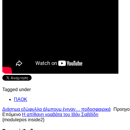
Tagged under
ΠΑΟΚ
Διάσημα εξώφυλλα άλμπουμ έγιναν… ποδοσφαιρικά
Προηγο
Επόμενο
Η απίθανη γραβάτα του Ιβάν Σαββίδη
{modulepos inside2}