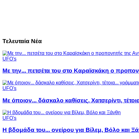
Τελευταία Νέα
UFO's
Με την... πετσέτα του στο Καραϊσκάκη ο προπον
UFO's
Με όποιον... δάσκαλο καθίσεις, Χατσερίντι, τέτοι
UFO's
Η βδομάδα του... ονείρου για Βίλεμ, Βόλο και Ξ