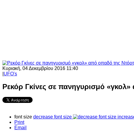
Κυριακή, 04 Δεκεμβρίου 2016 11:40
|
UFO's
Ρεκόρ Γκίνες σε πανηγυρισμό «γκολ» 
font size
decrease font size
increas
Print
Email