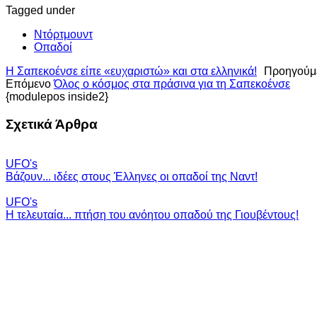
Tagged under
Ντόρτμουντ
Οπαδοί
H Σαπεκοένσε είπε «ευχαριστώ» και στα ελληνικά!
Προηγούμ
Επόμενο
Όλος ο κόσμος στα πράσινα για τη Σαπεκοένσε
{modulepos inside2}
Σχετικά Άρθρα
UFO's
Βάζουν... ιδέες στους Έλληνες οι οπαδοί της Ναντ!
UFO's
Η τελευταία... πτήση του ανόητου οπαδού της Γιουβέντους!