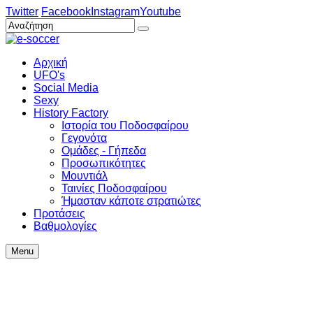
Twitter
Facebook
Instagram
Youtube
Αρχική
UFO's
Social Media
Sexy
History Factory
Ιστορία του Ποδοσφαίρου
Γεγονότα
Ομάδες - Γήπεδα
Προσωπικότητες
Μουντιάλ
Ταινίες Ποδοσφαίρου
Ήμασταν κάποτε στρατιώτες
Προτάσεις
Βαθμολογίες
Menu