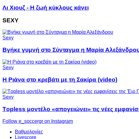
Λι Χιουζ - Η ζωή κύκλους κάνει
SEXY
Sexy
Βγήκε γυμνή στο Σύνταγμα η Μαρία Αλεξάνδρο
Sexy
Η Ριάνα στο κρεβάτι με τη Σακίρα (video)
Sexy
Τopless μοντέλο «απογειώνει» τις νέες εμφανίσε
Follow e_soccergr on Instagram
Βαθμολογίες
Livescore