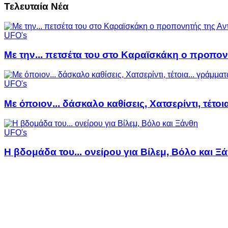
Τελευταία Νέα
UFO's
Με την... πετσέτα του στο Καραϊσκάκη ο προπον
UFO's
Με όποιον... δάσκαλο καθίσεις, Χατσερίντι, τέτοι
UFO's
Η βδομάδα του... ονείρου για Βίλεμ, Βόλο και Ξ