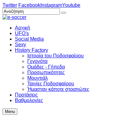
Twitter
Facebook
Instagram
Youtube
Αρχική
UFO's
Social Media
Sexy
History Factory
Ιστορία του Ποδοσφαίρου
Γεγονότα
Ομάδες - Γήπεδα
Προσωπικότητες
Μουντιάλ
Ταινίες Ποδοσφαίρου
Ήμασταν κάποτε στρατιώτες
Προτάσεις
Βαθμολογίες
Menu