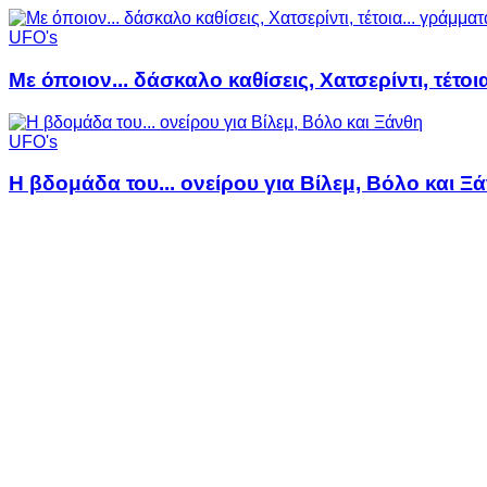
UFO's
Με όποιον... δάσκαλο καθίσεις, Χατσερίντι, τέτοι
UFO's
Η βδομάδα του... ονείρου για Βίλεμ, Βόλο και Ξ