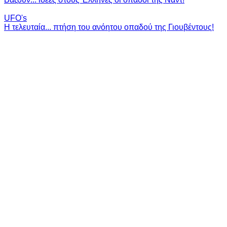
UFO's
Η τελευταία... πτήση του ανόητου οπαδού της Γιουβέντους!