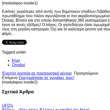
{modulepos inside1}
Εικόνες χειρότερες από αυτές των δημοτικών σταδίων Λιβαδειά
πρωτάθλημα που πλέον αγωνίζονται οι πιο ακριβοπληρωμένοι
Όσκαρ, Βίτσελ και στο οποίο δαπανήθηκαν 360 εκατομμύρια ευ
έγινε σε κενές εξέδρες! Ο λόγος; Οι γηπεδούχοι ήταν τιμωρη
τους στη μεγάλη κατηγορία. Όχι και το καλύτερο promo για το
φήμη…
Tagged under
Κίνα
Οπαδοί
Ένοπλη ληστεία σε προπονητικό κέντρο
Προηγούμενο
Επόμενο
Στοιχημάτισαν τις γυναίκες τους!
{modulepos inside2}
Σχετικά Άρθρα
UFO's
Βάζουν... ιδέες στους Έλληνες οι οπαδοί της Ναντ!