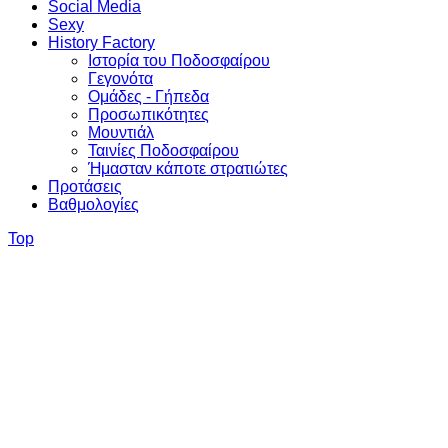
Social Media
Sexy
History Factory
Ιστορία του Ποδοσφαίρου
Γεγονότα
Ομάδες - Γήπεδα
Προσωπικότητες
Μουντιάλ
Ταινίες Ποδοσφαίρου
Ήμασταν κάποτε στρατιώτες
Προτάσεις
Βαθμολογίες
Top