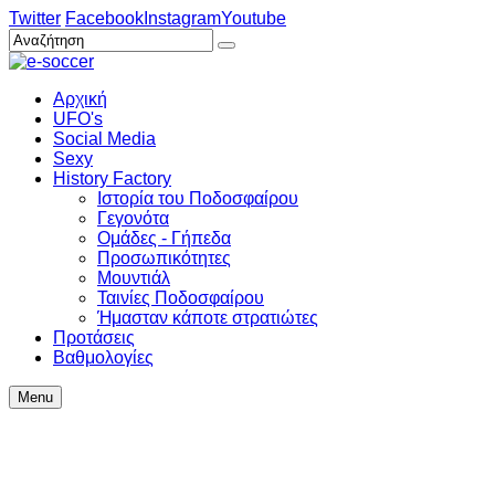
Twitter
Facebook
Instagram
Youtube
Αρχική
UFO's
Social Media
Sexy
History Factory
Ιστορία του Ποδοσφαίρου
Γεγονότα
Ομάδες - Γήπεδα
Προσωπικότητες
Μουντιάλ
Ταινίες Ποδοσφαίρου
Ήμασταν κάποτε στρατιώτες
Προτάσεις
Βαθμολογίες
Menu