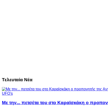
Τελευταία Νέα
UFO's
Με την... πετσέτα του στο Καραϊσκάκη ο προπον