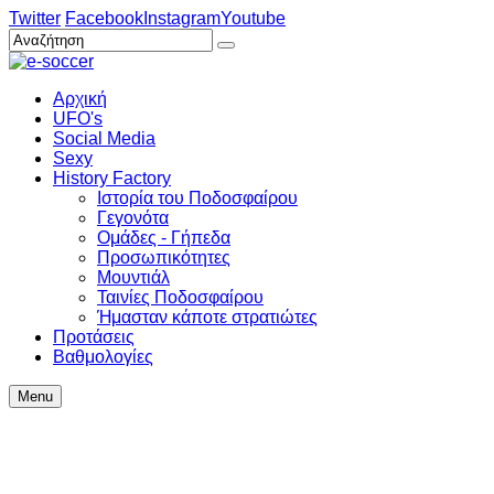
Twitter
Facebook
Instagram
Youtube
Αρχική
UFO's
Social Media
Sexy
History Factory
Ιστορία του Ποδοσφαίρου
Γεγονότα
Ομάδες - Γήπεδα
Προσωπικότητες
Μουντιάλ
Ταινίες Ποδοσφαίρου
Ήμασταν κάποτε στρατιώτες
Προτάσεις
Βαθμολογίες
Menu