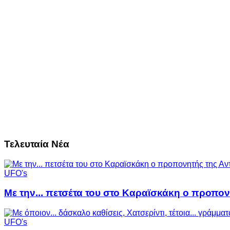
Τελευταία Νέα
UFO's
Με την... πετσέτα του στο Καραϊσκάκη ο προπον
UFO's