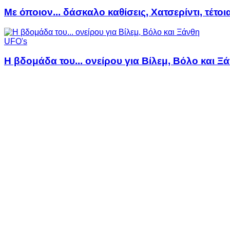
Με όποιον... δάσκαλο καθίσεις, Χατσερίντι, τέτοι
UFO's
Η βδομάδα του... ονείρου για Βίλεμ, Βόλο και Ξ