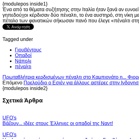
{modulepos inside1}
Ένα από τα θέματα συζήτησης στην Ιταλία ήταν ξανά αν ευνοείτ
γηπεδούχοι κέρδισαν δύο πέναλτι, το ένα αυστηρό, στη νίκη μ
πέταλο των φανατικών σήκωσαν πανό που έλεγε «πέναλτι στ
Tagged under
Γιουβέντους
Οπαδοί
Νάπολι
πέναλτι
Πρωταθλήτρια κερδισμένων πέναλτι στο Καμπιονάτο η... Φιορε
Επόμενο
Πρελούδιο ο Εσιέν για άλλους αστέρες στην Ινδονησ
{modulepos inside2}
Σχετικά Άρθρα
UFO's
Βάζουν... ιδέες στους Έλληνες οι οπαδοί της Ναντ!
UFO's