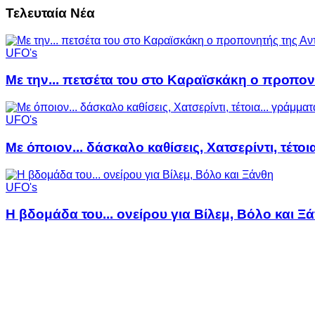
Τελευταία Νέα
UFO's
Με την... πετσέτα του στο Καραϊσκάκη ο προπον
UFO's
Με όποιον... δάσκαλο καθίσεις, Χατσερίντι, τέτοι
UFO's
Η βδομάδα του... ονείρου για Βίλεμ, Βόλο και Ξ