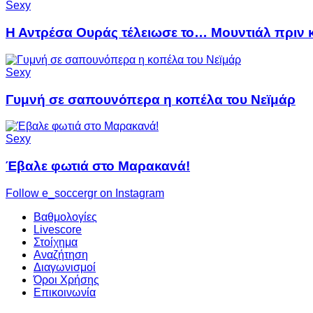
Sexy
Η Αντρέσα Ουράς τέλειωσε το… Μουντιάλ πριν κ
Sexy
Γυμνή σε σαπουνόπερα η κοπέλα του Νεϊμάρ
Sexy
Έβαλε φωτιά στο Μαρακανά!
Follow e_soccergr on Instagram
Βαθμολογίες
Livescore
Στοίχημα
Αναζήτηση
Διαγωνισμοί
Όροι Χρήσης
Επικοινωνία