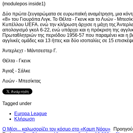
{modulepos inside1}
Δύο πρώτα ζευγαρώματα σε ευρωπαϊκή αναμέτρηση, μια κόντρ
«8» του Γιουρόπα Λιγκ. Το Θέλτα - Γκενκ και το Λυών - Μπεσίκ
Κυπέλλου UEFA. ενώ την κλήρωση άρχισε η μάχη της Άντερλεχτ κ
απολογισμό γκολ 6-22, ενώ υπάρχει και η πρόκριση της αγγλι
Πρωταθλητριών της περιόδου 1956-57 που παραμένει και η βαρ
αγγλικές ομάδες και 13 ήττες και δύο ισοπαλίες σε 15 επισκέψε
Άντερλεχτ - Μάντσεστερ Γ.
Θέλτα - Γκενκ
Άγιαξ - Σάλκε
Λυών - Μπεσίκτας
Tagged under
Europa League
Κλήρωση
Ο Μέσι... καλωσορίζει τον κόσμο στο «Καμπ Νόου»
Προηγού