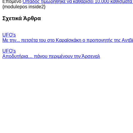
Επόμενο
Οπαδός τιμωρήθηκε να καθαρίσει 10.000 καθίσματα 
{modulepos inside2}
Σχετικά Άρθρα
UFO's
Με την... πετσέτα του στο Καραϊσκάκη ο προπονητής της Αντβ
UFO's
Αποδυτήρια… πάγου περιμένουν την Άρσεναλ