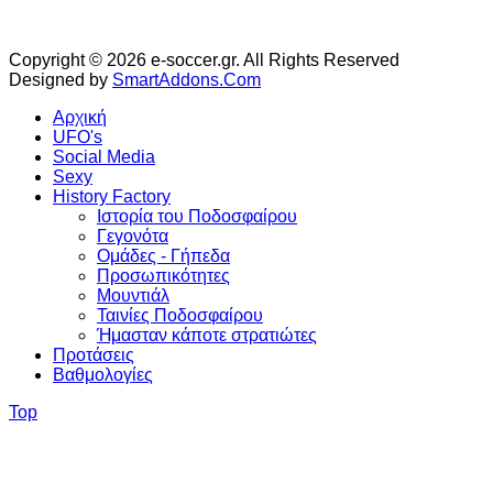
Copyright © 2026 e-soccer.gr. All Rights Reserved
Designed by
SmartAddons.Com
Αρχική
UFO's
Social Media
Sexy
History Factory
Ιστορία του Ποδοσφαίρου
Γεγονότα
Ομάδες - Γήπεδα
Προσωπικότητες
Μουντιάλ
Ταινίες Ποδοσφαίρου
Ήμασταν κάποτε στρατιώτες
Προτάσεις
Βαθμολογίες
Top