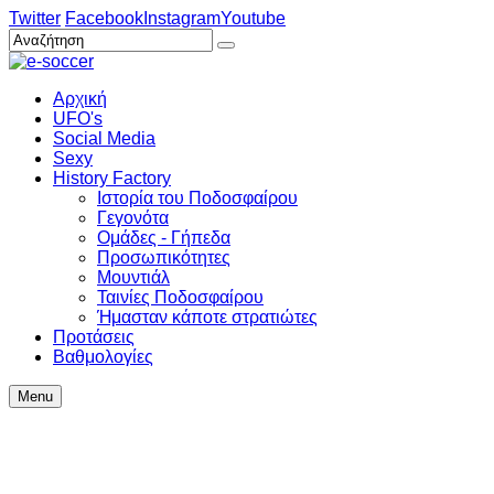
Twitter
Facebook
Instagram
Youtube
Αρχική
UFO's
Social Media
Sexy
History Factory
Ιστορία του Ποδοσφαίρου
Γεγονότα
Ομάδες - Γήπεδα
Προσωπικότητες
Μουντιάλ
Ταινίες Ποδοσφαίρου
Ήμασταν κάποτε στρατιώτες
Προτάσεις
Βαθμολογίες
Menu