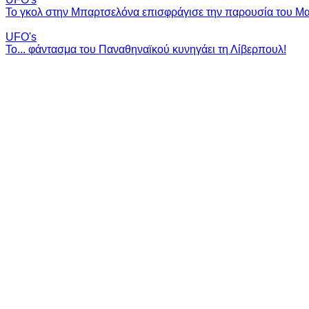
Το γκολ στην Μπαρτσελόνα επισφράγισε την παρουσία του 
UFO's
Το... φάντασμα του Παναθηναϊκού κυνηγάει τη Λίβερπουλ!