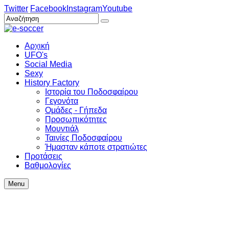
Twitter
Facebook
Instagram
Youtube
Αρχική
UFO's
Social Media
Sexy
History Factory
Ιστορία του Ποδοσφαίρου
Γεγονότα
Ομάδες - Γήπεδα
Προσωπικότητες
Μουντιάλ
Ταινίες Ποδοσφαίρου
Ήμασταν κάποτε στρατιώτες
Προτάσεις
Βαθμολογίες
Menu