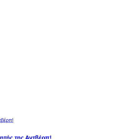
ητής της Αντβέρπ!