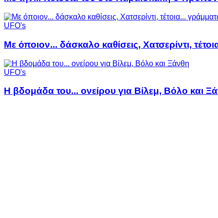
UFO's
Με όποιον... δάσκαλο καθίσεις, Χατσερίντι, τέτοι
UFO's
Η βδομάδα του... ονείρου για Βίλεμ, Βόλο και Ξ