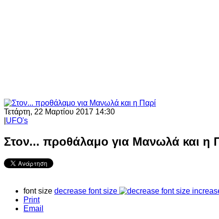
Τετάρτη, 22 Μαρτίου 2017 14:30
|
UFO's
Στον... προθάλαμο για Μανωλά και η 
font size
decrease font size
increas
Print
Email