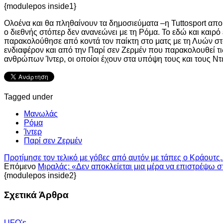
{modulepos inside1}
Ολοένα και θα πληθαίνουν τα δημοσιεύματα –η Tuttosport απο
ο διεθνής στόπερ δεν ανανεώνει με τη Ρόμα. Το εδώ και καιρό
παρακολούθησε από κοντά τον παίκτη στο ματς με τη Λυών στο
ενδιαφέρον και από την Παρί σεν Ζερμέν που παρακολουθεί τις ε
ανθρώπων Ίντερ, οι οποίοι έχουν στα υπόψη τους και τους Ντε
Tagged under
Μανωλάς
Ρόμα
Ίντερ
Παρί σεν Ζερμέν
Προτίμησε τον τελικό με γόβες από αυτόν με τάπες ο Κράουτς..
Επόμενο
Μιραλάς: «Δεν αποκλείεται μια μέρα να επιστρέψω σ
{modulepos inside2}
Σχετικά Άρθρα
UFO's