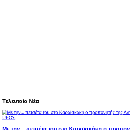
Τελευταία Νέα
UFO's
Με την... πετσέτα του στο Καραϊσκάκη ο προπον