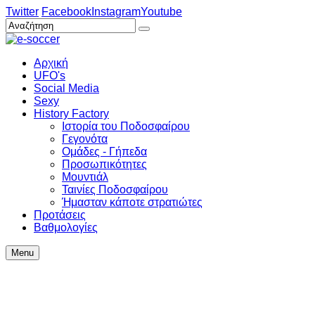
Twitter
Facebook
Instagram
Youtube
Αρχική
UFO's
Social Media
Sexy
History Factory
Ιστορία του Ποδοσφαίρου
Γεγονότα
Ομάδες - Γήπεδα
Προσωπικότητες
Μουντιάλ
Ταινίες Ποδοσφαίρου
Ήμασταν κάποτε στρατιώτες
Προτάσεις
Βαθμολογίες
Menu