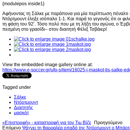
{modulepos inside1}
Αφήνοντας τη Σάλκε με παράπονα για μία περίπτωση πέναλτι –
Ντόρτμουντ έληξε ισόπαλο 1-1. Και παρά το γεγονός ότι οι φι
τη φάση του 92’. Τόσο πολύ που με τη λήξη του αγώνα, ο Έρβ
πεσμένη στο γρασίδι– στον διαιτητή Φέλιξ Τσβάιερ!
View the embedded image gallery online at:
https://www.e-soccer.gr/ufo-s/item/16025-i-maskot-tis-salke-ed
Tagged under
Σάλκε
Ντόρτμουντ
Διαιτητής
μασκότ
«Επιστροφή» - καταστροφή για τον Τιμ Βίζε
Προηγούμενο
Επόμενο
Ψάχνει τη θαρραλέα οπαδό της Ντόρτμουντ ο Μπάρ