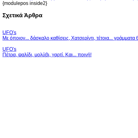
{modulepos inside2}
Σχετικά Άρθρα
UFO's
Με όποιον... δάσκαλο καθίσεις, Χατσερίντι, τέτοια... γράμματα 
UFO's
Πέτρα, ψαλίδι, μολύβι, χαρτί. Και... ποινή!