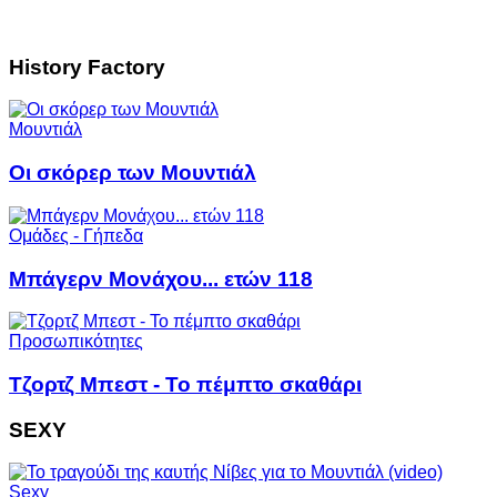
History Factory
Μουντιάλ
Οι σκόρερ των Μουντιάλ
Ομάδες - Γήπεδα
Μπάγερν Μονάχου... ετών 118
Προσωπικότητες
Τζορτζ Μπεστ - Το πέμπτο σκαθάρι
SEXY
Sexy