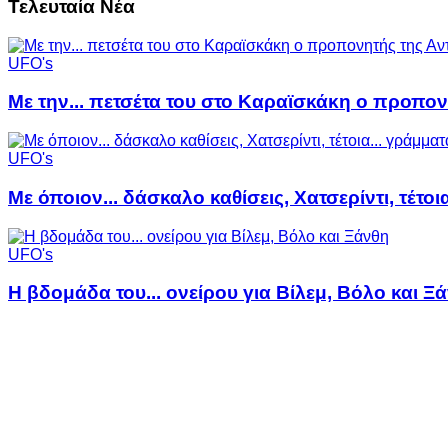
Τελευταία Νέα
UFO's
Με την... πετσέτα του στο Καραϊσκάκη ο προπον
UFO's
Με όποιον... δάσκαλο καθίσεις, Χατσερίντι, τέτοι
UFO's
Η βδομάδα του... ονείρου για Βίλεμ, Βόλο και Ξ