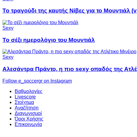
Το τραγούδι της καυτής Νίβες για το Μουντιάλ (v
Sexy
Το σέξι ημερολόγιο του Μουντιάλ
Sexy
Αλεσάντρα Πράντο, η πιο sexy οπαδός της Ατλέ
Follow e_soccergr on Instagram
Βαθμολογίες
Livescore
Στοίχημα
Αναζήτηση
Διαγωνισμοί
Όροι Χρήσης
Επικοινωνία