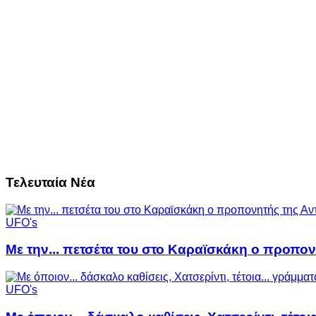
Τελευταία Νέα
UFO's
Με την... πετσέτα του στο Καραϊσκάκη ο προπον
UFO's