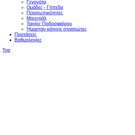
Γεγονότα
Ομάδες - Γήπεδα
Προσωπικότητες
Μουντιάλ
Ταινίες Ποδοσφαίρου
Ήμασταν κάποτε στρατιώτες
Προτάσεις
Βαθμολογίες
Top