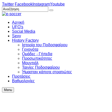
Twitter
Facebook
Instagram
Youtube
Αρχική
UFO's
Social Media
Sexy
History Factory
Ιστορία του Ποδοσφαίρου
Γεγονότα
Ομάδες - Γήπεδα
Προσωπικότητες
Μουντιάλ
Ταινίες Ποδοσφαίρου
Ήμασταν κάποτε στρατιώτες
Προτάσεις
Βαθμολογίες
Menu