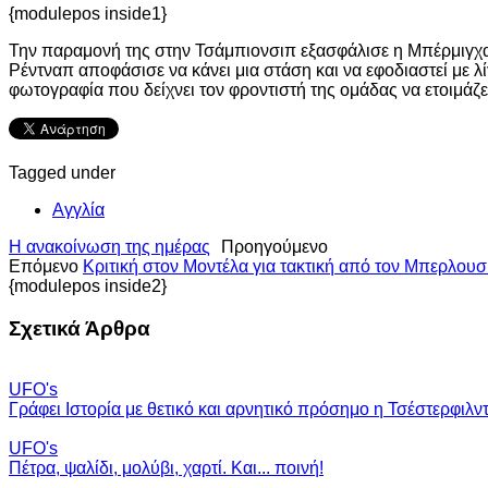
{modulepos inside1}
Την παραμονή της στην Τσάμπιονσιπ εξασφάλισε η Μπέρμιγχαμ 
Ρέντναπ αποφάσισε να κάνει μια στάση και να εφοδιαστεί με λ
φωτογραφία που δείχνει τον φροντιστή της ομάδας να ετοιμάζε
Tagged under
Αγγλία
Η ανακοίνωση της ημέρας
Προηγούμενο
Επόμενο
Κριτική στον Μοντέλα για τακτική από τον Μπερλουσ
{modulepos inside2}
Σχετικά Άρθρα
UFO's
Γράφει Ιστορία με θετικό και αρνητικό πρόσημο η Τσέστερφιλντ
UFO's
Πέτρα, ψαλίδι, μολύβι, χαρτί. Και... ποινή!