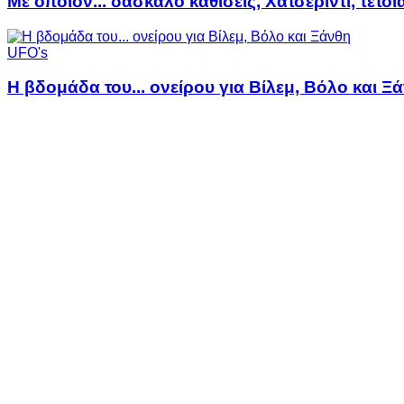
Με όποιον... δάσκαλο καθίσεις, Χατσερίντι, τέτοι
UFO's
Η βδομάδα του... ονείρου για Βίλεμ, Βόλο και Ξ