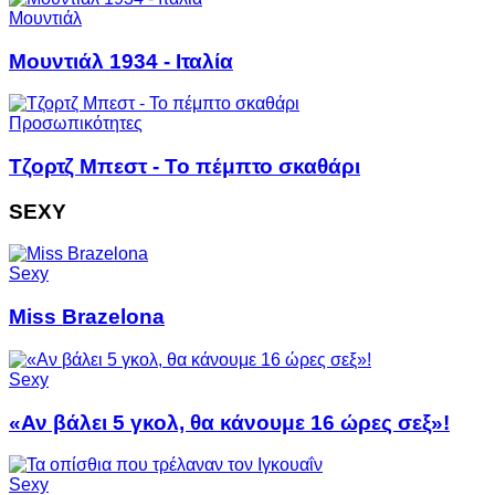
Μουντιάλ
Μουντιάλ 1934 - Ιταλία
Προσωπικότητες
Τζορτζ Μπεστ - Το πέμπτο σκαθάρι
SEXY
Sexy
Miss Brazelona
Sexy
«Αν βάλει 5 γκολ, θα κάνουμε 16 ώρες σεξ»!
Sexy