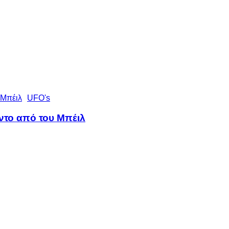
UFO's
λντο από του Μπέιλ