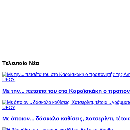
Τελευταία Νέα
UFO's
Με την... πετσέτα του στο Καραϊσκάκη ο προπον
UFO's
Με όποιον... δάσκαλο καθίσεις, Χατσερίντι, τέτοι