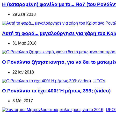
Η (καταραμένη) φανέλα με το... Νο7 (του Ρονάλν
29 Σεπ 2018
Αυτή τη φορά... μεγαλούργησε για χάρη του Κρ
31 Μαρ 2018
Ο Ρονάλντο ζήτησε κινητό, για να δει το ματωμ
22 Ιαν 2018
UFO's
Ο Ρονάλντο τα έχει 400! Ή μήπως 399; (video)
3 Μάι 2017
UFO'