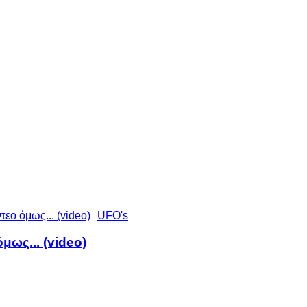
UFO's
όμως... (video)