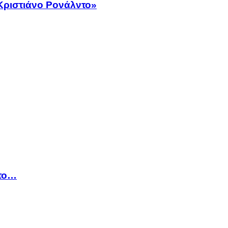
Κριστιάνο Ρονάλντο»
ντο…