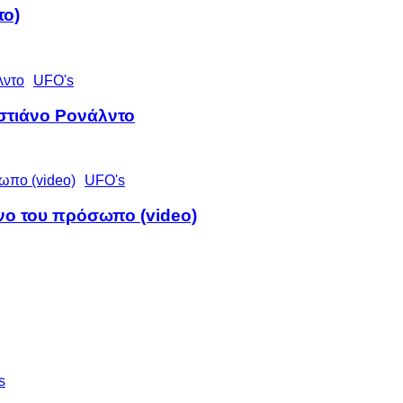
το)
UFO's
ιστιάνο Ρονάλντο
UFO's
ένο του πρόσωπο (video)
s