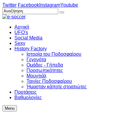
Twitter
Facebook
Instagram
Youtube
Αρχική
UFO's
Social Media
Sexy
History Factory
Ιστορία του Ποδοσφαίρου
Γεγονότα
Ομάδες - Γήπεδα
Προσωπικότητες
Μουντιάλ
Ταινίες Ποδοσφαίρου
Ήμασταν κάποτε στρατιώτες
Προτάσεις
Βαθμολογίες
Menu