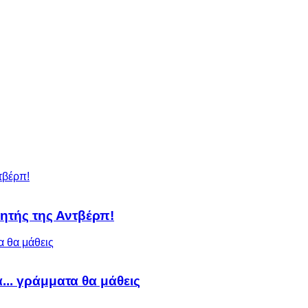
ητής της Αντβέρπ!
α... γράμματα θα μάθεις