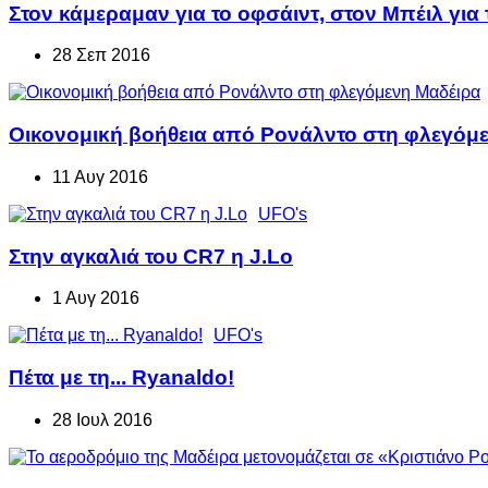
Στον κάμεραμαν για το οφσάιντ, στον Μπέιλ για
28 Σεπ 2016
Οικονομική βοήθεια από Ρονάλντο στη φλεγόμ
11 Αυγ 2016
UFO's
Στην αγκαλιά του CR7 η J.Lο
1 Αυγ 2016
UFO's
Πέτα με τη... Ryanaldo!
28 Ιουλ 2016