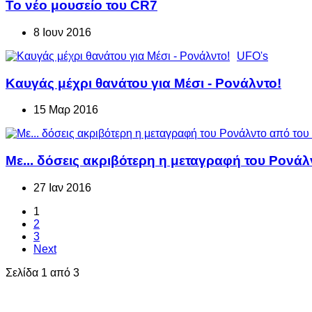
Το νέο μουσείο του CR7
8 Ιουν 2016
UFO's
Καυγάς μέχρι θανάτου για Μέσι - Ρονάλντο!
15 Μαρ 2016
Με... δόσεις ακριβότερη η μεταγραφή του Ρονά
27 Ιαν 2016
1
2
3
Next
Σελίδα 1 από 3