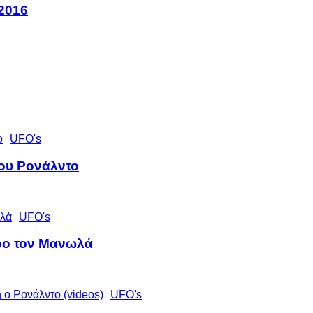
 2016
UFO's
του Ρονάλντο
UFO's
ρο τον Μανωλά
UFO's