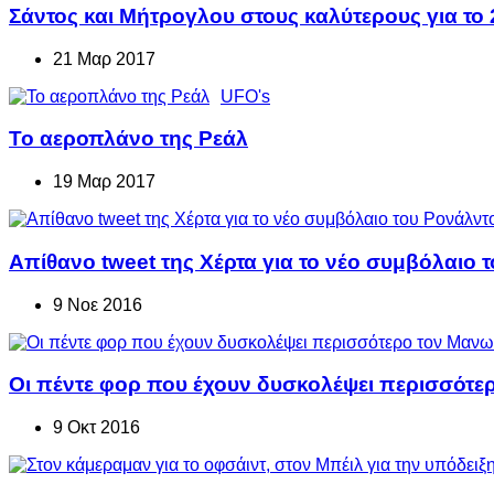
Σάντος και Μήτρογλου στους καλύτερους για το
21 Μαρ 2017
UFO's
Το αεροπλάνο της Ρεάλ
19 Μαρ 2017
Απίθανο tweet της Χέρτα για το νέο συμβόλαιο 
9 Νοε 2016
Οι πέντε φορ που έχουν δυσκολέψει περισσότε
9 Οκτ 2016