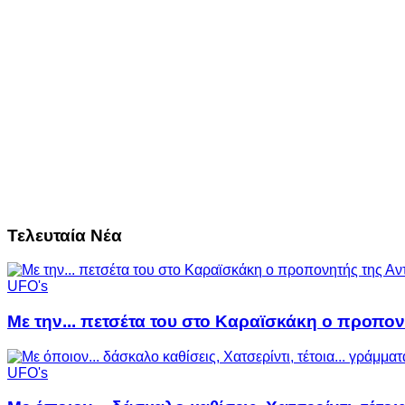
Τελευταία Νέα
UFO's
Με την... πετσέτα του στο Καραϊσκάκη ο προπον
UFO's