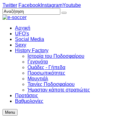
Twitter
Facebook
Instagram
Youtube
Αρχική
UFO's
Social Media
Sexy
History Factory
Ιστορία του Ποδοσφαίρου
Γεγονότα
Ομάδες - Γήπεδα
Προσωπικότητες
Μουντιάλ
Ταινίες Ποδοσφαίρου
Ήμασταν κάποτε στρατιώτες
Προτάσεις
Βαθμολογίες
Menu