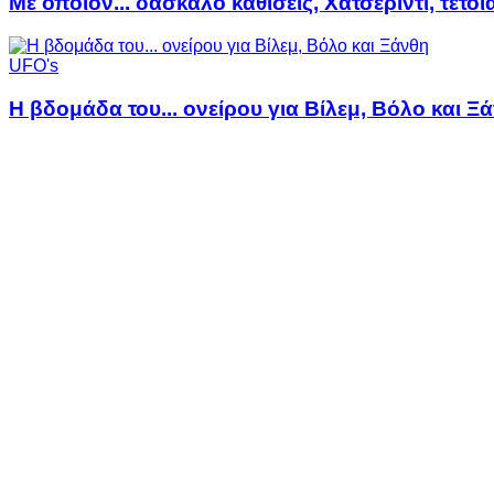
Με όποιον... δάσκαλο καθίσεις, Χατσερίντι, τέτοι
UFO's
Η βδομάδα του... ονείρου για Βίλεμ, Βόλο και Ξ