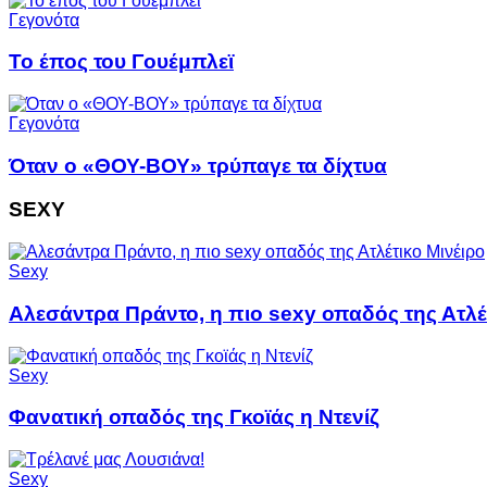
Γεγονότα
Το έπος του Γουέμπλεϊ
Γεγονότα
Όταν ο «ΘΟΥ-ΒΟΥ» τρύπαγε τα δίχτυα
SEXY
Sexy
Αλεσάντρα Πράντο, η πιο sexy οπαδός της Ατλέ
Sexy
Φανατική οπαδός της Γκοϊάς η Ντενίζ
Sexy