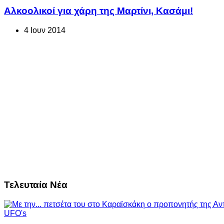
Αλκοολικοί για χάρη της Μαρτίνι, Κασάμι!
4 Ιουν 2014
Τελευταία Νέα
UFO's