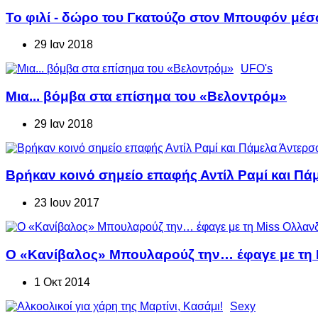
Το φιλί - δώρο του Γκατούζο στον Μπουφόν μέσω
29 Ιαν 2018
UFO's
Μια... βόμβα στα επίσημα του «Βελοντρόμ»
29 Ιαν 2018
Βρήκαν κοινό σημείο επαφής Αντίλ Ραμί και Πάμ
23 Ιουν 2017
Ο «Κανίβαλος» Μπουλαρούζ την… έφαγε με τη 
1 Οκτ 2014
Sexy