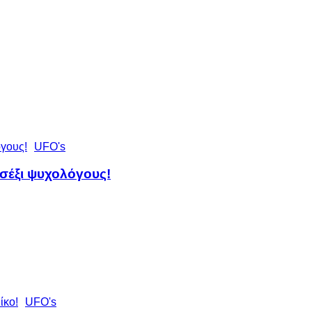
UFO's
 σέξι ψυχολόγους!
UFO's