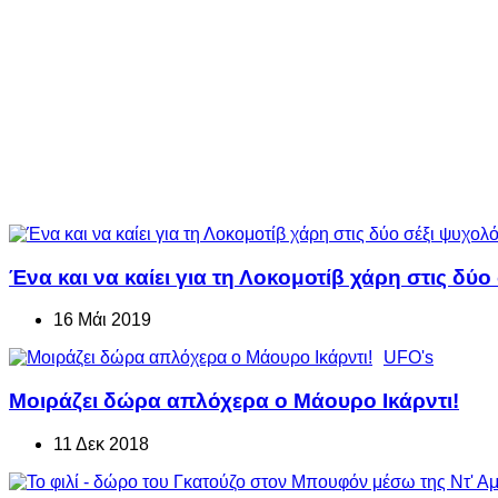
Ένα και να καίει για τη Λοκομοτίβ χάρη στις δύο
16 Μάι 2019
UFO's
Μοιράζει δώρα απλόχερα ο Μάουρο Ικάρντι!
11 Δεκ 2018