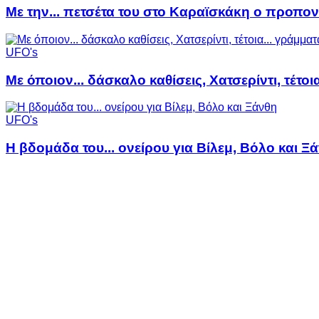
Με την... πετσέτα του στο Καραϊσκάκη ο προπον
UFO's
Με όποιον... δάσκαλο καθίσεις, Χατσερίντι, τέτοι
UFO's
Η βδομάδα του... ονείρου για Βίλεμ, Βόλο και Ξ