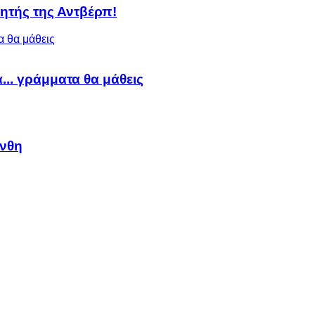
ητής της Αντβέρπ!
α... γράμματα θα μάθεις
άνθη