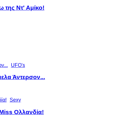
 της Ντ' Αμίκο!
UFO's
ελα Άντερσον...
Sexy
Miss Ολλανδία!