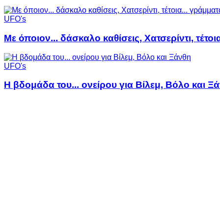
UFO's
Με όποιον... δάσκαλο καθίσεις, Χατσερίντι, τέτοι
UFO's
Η βδομάδα του... ονείρου για Βίλεμ, Βόλο και Ξ