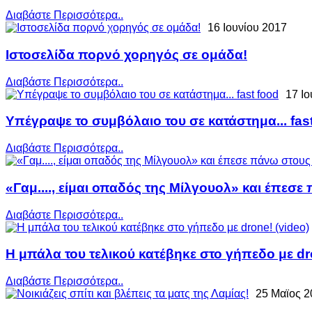
Διαβάστε Περισσότερα..
16 Ιουνίου 2017
Ιστοσελίδα πορνό χορηγός σε ομάδα!
Διαβάστε Περισσότερα..
17 Ιο
Υπέγραψε το συμβόλαιο του σε κατάστημα... fas
Διαβάστε Περισσότερα..
«Γαμ...., είμαι οπαδός της Μίλγουολ» και έπεσε 
Διαβάστε Περισσότερα..
Η μπάλα του τελικού κατέβηκε στο γήπεδο με dr
Διαβάστε Περισσότερα..
25 Μαϊος 2