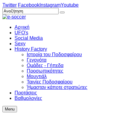
Twitter
Facebook
Instagram
Youtube
Αρχική
UFO's
Social Media
Sexy
History Factory
Ιστορία του Ποδοσφαίρου
Γεγονότα
Ομάδες - Γήπεδα
Προσωπικότητες
Μουντιάλ
Ταινίες Ποδοσφαίρου
Ήμασταν κάποτε στρατιώτες
Προτάσεις
Βαθμολογίες
Menu