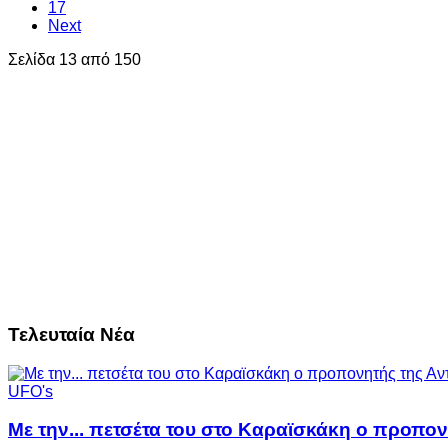
17
Next
Σελίδα 13 από 150
Τελευταία Νέα
UFO's
Με την... πετσέτα του στο Καραϊσκάκη ο προπον