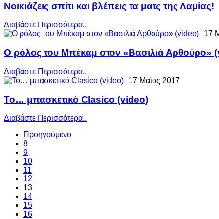
Νοικιάζεις σπίτι και βλέπεις τα ματς της Λαμίας!
Διαβάστε Περισσότερα..
17 
Ο ρόλος του Μπέκαμ στον «Βασιλιά Αρθούρο» (
Διαβάστε Περισσότερα..
17 Μαϊος 2017
Το… μπασκετικό Clasico (video)
Διαβάστε Περισσότερα..
Προηγούμενο
8
9
10
11
12
13
14
15
16