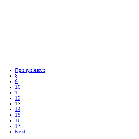
Προηγούμενο
8
9
10
11
12
13
14
15
16
17
Next