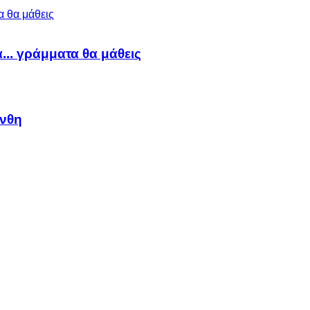
α... γράμματα θα μάθεις
άνθη