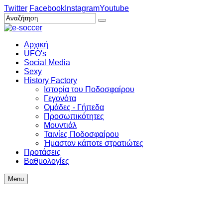
Twitter
Facebook
Instagram
Youtube
Αρχική
UFO's
Social Media
Sexy
History Factory
Ιστορία του Ποδοσφαίρου
Γεγονότα
Ομάδες - Γήπεδα
Προσωπικότητες
Μουντιάλ
Ταινίες Ποδοσφαίρου
Ήμασταν κάποτε στρατιώτες
Προτάσεις
Βαθμολογίες
Menu