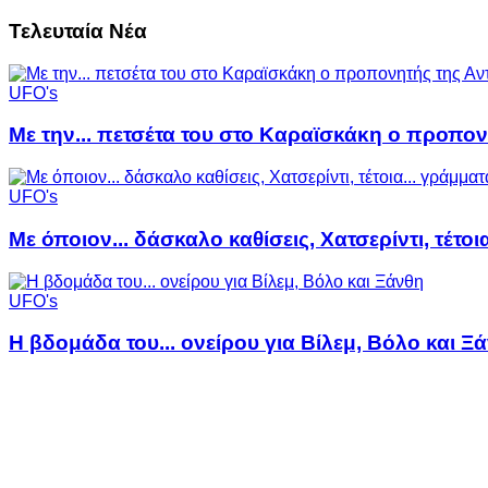
Τελευταία Νέα
UFO's
Με την... πετσέτα του στο Καραϊσκάκη ο προπον
UFO's
Με όποιον... δάσκαλο καθίσεις, Χατσερίντι, τέτοι
UFO's
Η βδομάδα του... ονείρου για Βίλεμ, Βόλο και Ξ