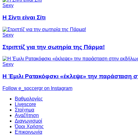
Sexy
Η Σίντι είναι Σίτι
Sexy
Στριπτίζ για την σωτηρία της Πάρμα!
Sexy
Η Έμιλι Ρατακόφσκι «έκλεψε» την παράσταση σ
Follow e_soccergr on Instagram
Βαθμολογίες
Livescore
Στοίχημα
Αναζήτηση
Διαγωνισμοί
Όροι Χρήσης
Επικοινωνία