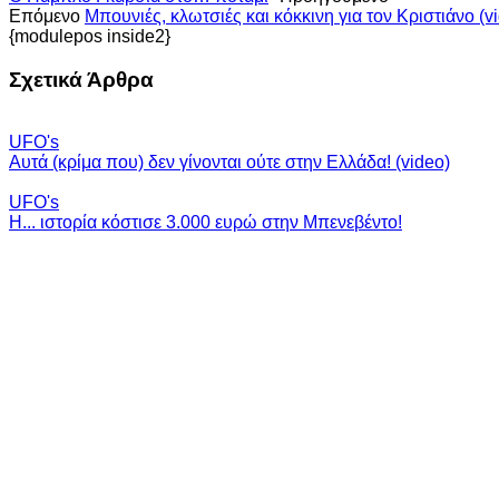
Επόμενο
Μπουνιές, κλωτσιές και κόκκινη για τον Κριστιάνο (v
{modulepos inside2}
Σχετικά Άρθρα
UFO's
Αυτά (κρίμα που) δεν γίνονται ούτε στην Ελλάδα! (video)
UFO's
Η... ιστορία κόστισε 3.000 ευρώ στην Μπενεβέντο!