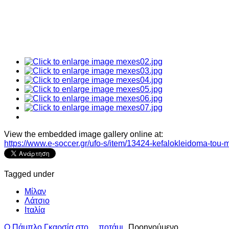
View the embedded image gallery online at:
https://www.e-soccer.gr/ufo-s/item/13424-kefalokleidoma-to
Tagged under
Μίλαν
Λάτσιο
Ιταλία
Ο Πάμπλο Γκαρσία στο… ποτάμι
Προηγούμενο