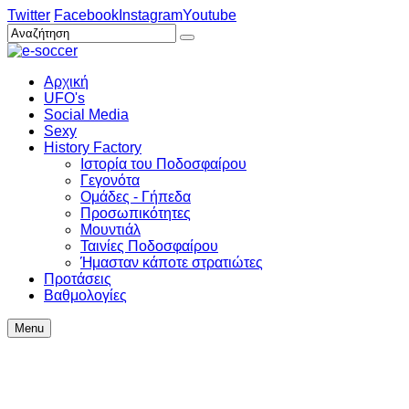
Twitter
Facebook
Instagram
Youtube
Αρχική
UFO's
Social Media
Sexy
History Factory
Ιστορία του Ποδοσφαίρου
Γεγονότα
Ομάδες - Γήπεδα
Προσωπικότητες
Μουντιάλ
Ταινίες Ποδοσφαίρου
Ήμασταν κάποτε στρατιώτες
Προτάσεις
Βαθμολογίες
Menu