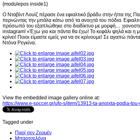
{modulepos inside1}
Ο Νταβίντ Λουίζ πέρασε ένα εφιαλτικό βράδυ στην ήττα της Πα
περνώντας την μπάλα κάτω από τα ανοιχτά του πόδια. Εφιαλτι
πρόσωπό του εξαπλώθηκε στο διαδίκτυο με μορφή… χιονοστιβ
instagram! «Έχω γιο και πάντα θα έχω! Το κεφάλι ψηλά και η 
κρίνει! Ποιοι είμαστε εμείς για να σε κρίνουμε! Σε αγαπώ πάν
Ντόνα Ρεγκίνα.
View the embedded image gallery online at:
https://www.e-soccer.gr/ufo-s/item/13913-ta-anoixta-podia-to
Tagged under
Παρί σεν Ζερμέν
Μπαρτσελόνα