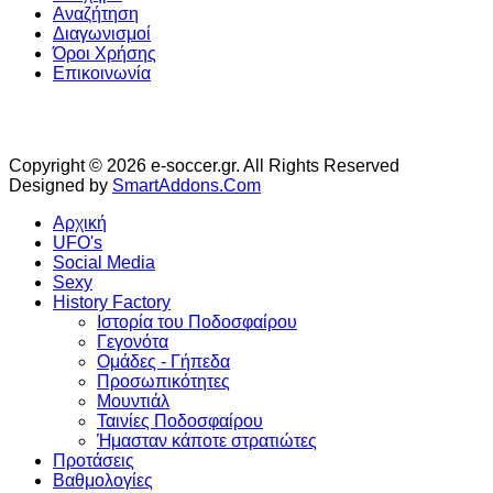
Αναζήτηση
Διαγωνισμοί
Όροι Χρήσης
Επικοινωνία
Copyright © 2026 e-soccer.gr. All Rights Reserved
Designed by
SmartAddons.Com
Αρχική
UFO's
Social Media
Sexy
History Factory
Ιστορία του Ποδοσφαίρου
Γεγονότα
Ομάδες - Γήπεδα
Προσωπικότητες
Μουντιάλ
Ταινίες Ποδοσφαίρου
Ήμασταν κάποτε στρατιώτες
Προτάσεις
Βαθμολογίες