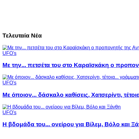
Τελευταία Νέα
UFO's
Με την... πετσέτα του στο Καραϊσκάκη ο προπον
UFO's
Με όποιον... δάσκαλο καθίσεις, Χατσερίντι, τέτοι
UFO's
Η βδομάδα του... ονείρου για Βίλεμ, Βόλο και Ξ