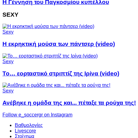
Η Γέννηση του Παγκοσμίου κυπέλλου
SEXY
Sexy
Η εκρηκτική μούσα των πάντσερ (video)
Sexy
Το… εορταστικό στριπτίζ της Ιρίνα (video)
Sexy
Ανέβηκε η ομάδα της και... πέταξε τα ρούχα της!
Follow e_soccergr on Instagram
Βαθμολογίες
Livescore
Στοίχημα