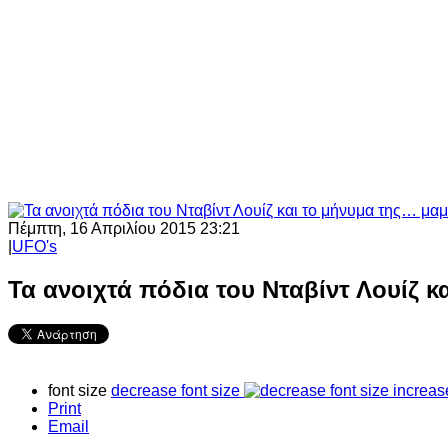
Πέμπτη, 16 Απριλίου 2015 23:21
|
UFO's
Τα ανοιχτά πόδια του Νταβίντ Λουίζ 
font size
decrease font size
increas
Print
Email