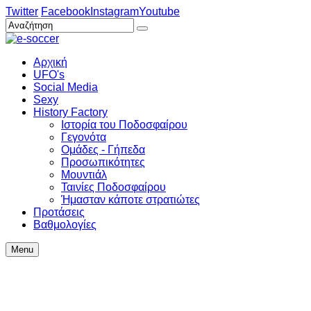
Twitter
Facebook
Instagram
Youtube
Αρχική
UFO's
Social Media
Sexy
History Factory
Ιστορία του Ποδοσφαίρου
Γεγονότα
Ομάδες - Γήπεδα
Προσωπικότητες
Μουντιάλ
Ταινίες Ποδοσφαίρου
Ήμασταν κάποτε στρατιώτες
Προτάσεις
Βαθμολογίες
Menu