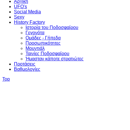
Αρχική
UFO's
Social Media
Sexy
History Factory
Ιστορία του Ποδοσφαίρου
Γεγονότα
Ομάδες - Γήπεδα
Προσωπικότητες
Μουντιάλ
Ταινίες Ποδοσφαίρου
Ήμασταν κάποτε στρατιώτες
Προτάσεις
Βαθμολογίες
Top