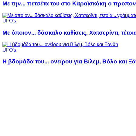
Με την... πετσέτα του στο Καραϊσκάκη ο προπον
UFO's
Με όποιον... δάσκαλο καθίσεις, Χατσερίντι, τέτοι
UFO's
Η βδομάδα του... ονείρου για Βίλεμ, Βόλο και Ξ