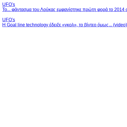
UFO's
Το... φάντασμα του Λούκας εμφανίστηκε πρώτη φορά το 2014 σ
UFO's
H Goal line technology έδειξε «γκολ», το βίντεο όμως... (video)