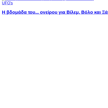
UFO's
Η βδομάδα του... ονείρου για Βίλεμ, Βόλο και Ξ