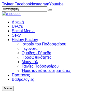
Twitter
Facebook
Instagram
Youtube
Αρχική
UFO's
Social Media
Sexy
History Factory
Ιστορία του Ποδοσφαίρου
Γεγονότα
Ομάδες - Γήπεδα
Προσωπικότητες
Μουντιάλ
Ταινίες Ποδοσφαίρου
Ήμασταν κάποτε στρατιώτες
Προτάσεις
Βαθμολογίες
Menu