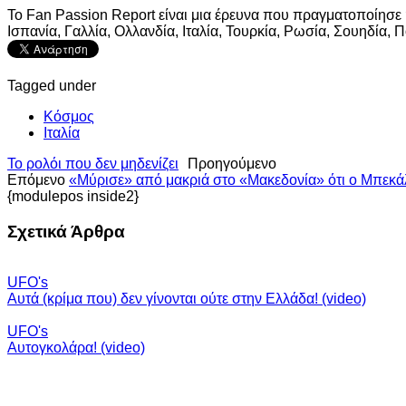
Το Fan Passion Report είναι μια έρευνα που πραγματοποίησε
Ισπανία, Γαλλία, Ολλανδία, Ιταλία, Τουρκία, Ρωσία, Σουηδία, 
Tagged under
Κόσμος
Ιταλία
Το ρολόι που δεν μηδενίζει
Προηγούμενο
Επόμενο
«Μύρισε» από μακριά στο «Μακεδονία» ότι ο Μπεκά
{modulepos inside2}
Σχετικά Άρθρα
UFO's
Αυτά (κρίμα που) δεν γίνονται ούτε στην Ελλάδα! (video)
UFO's
Αυτογκολάρα! (video)