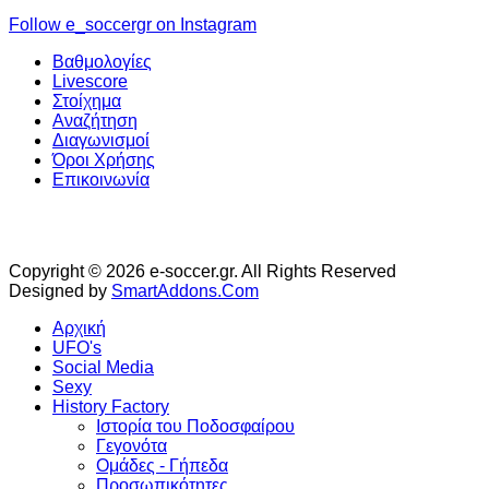
Follow e_soccergr on Instagram
Βαθμολογίες
Livescore
Στοίχημα
Αναζήτηση
Διαγωνισμοί
Όροι Χρήσης
Επικοινωνία
Copyright © 2026 e-soccer.gr. All Rights Reserved
Designed by
SmartAddons.Com
Αρχική
UFO's
Social Media
Sexy
History Factory
Ιστορία του Ποδοσφαίρου
Γεγονότα
Ομάδες - Γήπεδα
Προσωπικότητες