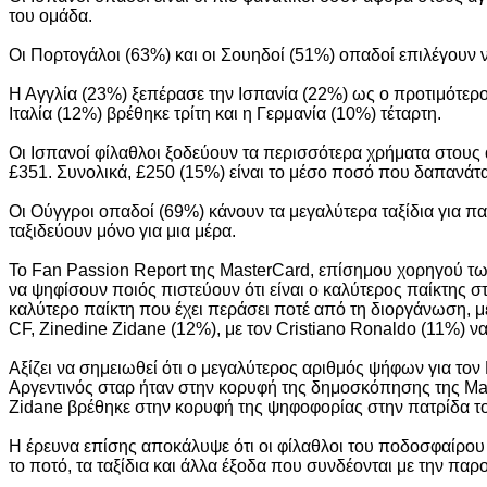
του ομάδα.
Οι Πορτογάλοι (63%) και οι Σουηδοί (51%) οπαδοί επιλέγουν ν
Η Αγγλία (23%) ξεπέρασε την Ισπανία (22%) ως ο προτιμότερ
Ιταλία (12%) βρέθηκε τρίτη και η Γερμανία (10%) τέταρτη.
Οι Ισπανοί φίλαθλοι ξοδεύουν τα περισσότερα χρήματα στους α
£351. Συνολικά, £250 (15%) είναι το μέσο ποσό που δαπανάτα
Οι Ούγγροι οπαδοί (69%) κάνουν τα μεγαλύτερα ταξίδια για πα
ταξιδεύουν μόνο για μια μέρα.
Το Fan Passion Report της MasterCard, επίσημου χορηγού τ
να ψηφίσουν ποιός πιστεύουν ότι είναι ο καλύτερος παίκτης σ
καλύτερο παίκτη που έχει περάσει ποτέ από τη διοργάνωση, 
CF, Zinedine Zidane (12%), με τον Cristiano Ronaldo (11%) να
Αξίζει να σημειωθεί ότι ο μεγαλύτερος αριθμός ψήφων για το
Αργεντινός σταρ ήταν στην κορυφή της δημοσκόπησης της Maste
Zidane βρέθηκε στην κορυφή της ψηφοφορίας στην πατρίδα του
Η έρευνα επίσης αποκάλυψε ότι οι φίλαθλοι του ποδοσφαίρο
το ποτό, τα ταξίδια και άλλα έξοδα που συνδέονται με την π