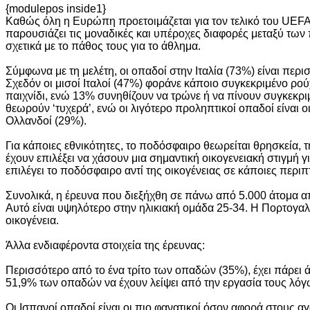
{modulepos inside1}
Καθώς όλη η Ευρώπη προετοιμάζεται για τον τελικό του UEFA
παρουσιάζει τις μοναδικές και υπέροχες διαφορές μεταξύ τω
σχετικά με το πάθος τους για το άθλημα.
Σύμφωνα με τη μελέτη, οι οπαδοί στην Ιταλία (73%) είναι πε
Σχεδόν οι μισοί Ιταλοί (47%) φοράνε κάποιο συγκεκριμένο ρού
παιχνίδι, ενώ 13% συνηθίζουν να τρώνε ή να πίνουν συγκεκ
θεωρούν ‘τυχερά’, ενώ οι λιγότερο προληπτικοί οπαδοί είναι ο
Ολλανδοί (29%).
Για κάποιες εθνικότητες, το ποδόσφαιρο θεωρείται θρησκεία,
έχουν επιλέξει να χάσουν μια σημαντική οικογενειακή στιγμή
επιλέγει το ποδόσφαιρο αντί της οικογένειας σε κάποιες περ
Συνολικά, η έρευνα που διεξήχθη σε πάνω από 5.000 άτομα απ
Αυτό είναι υψηλότερο στην ηλικιακή ομάδα 25-34. Η Πορτογαλί
οικογένεια.
Άλλα ενδιαφέροντα στοιχεία της έρευνας:
Περισσότερο από το ένα τρίτο των οπαδών (35%), έχει πάρει 
51,9% των οπαδών να έχουν λείψει από την εργασία τους λό
Οι Ισπανοί οπαδοί είναι οι πιο φανατικοί όσον αφορά στους 