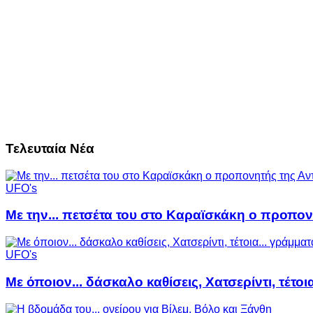
Τελευταία Νέα
UFO's
Με την... πετσέτα του στο Καραϊσκάκη ο προπον
UFO's
Με όποιον... δάσκαλο καθίσεις, Χατσερίντι, τέτοι