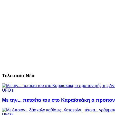
Τελευταία Νέα
UFO's
Με την... πετσέτα του στο Καραϊσκάκη ο προπον
UFO's