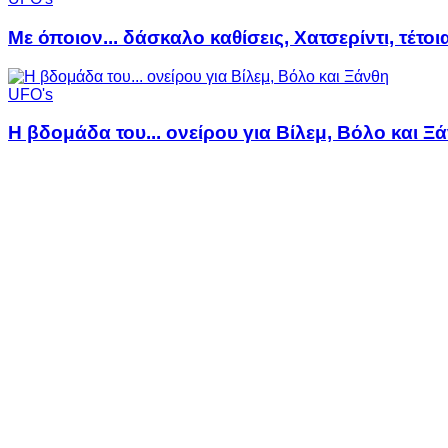
Με όποιον... δάσκαλο καθίσεις, Χατσερίντι, τέτοι
UFO's
Η βδομάδα του... ονείρου για Βίλεμ, Βόλο και Ξ