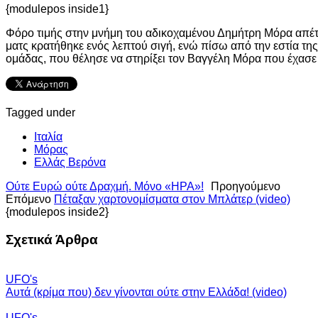
{modulepos inside1}
Φόρο τιμής στην μνήμη του αδικοχαμένου Δημήτρη Μόρα απέτισ
ματς κρατήθηκε ενός λεπτού σιγή, ενώ πίσω από την εστία τη
ομάδας, που θέλησε να στηρίξει τον Βαγγέλη Μόρα που έχασε
Tagged under
Ιταλία
Μόρας
Ελλάς Βερόνα
Ούτε Ευρώ ούτε Δραχμή. Μόνο «ΗΡΑ»!
Προηγούμενο
Επόμενο
Πέταξαν χαρτονομίσματα στον Μπλάτερ (video)
{modulepos inside2}
Σχετικά Άρθρα
UFO's
Αυτά (κρίμα που) δεν γίνονται ούτε στην Ελλάδα! (video)
UFO's