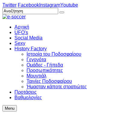
Twitter
Facebook
Instagram
Youtube
Αρχική
UFO's
Social Media
Sexy
History Factory
Ιστορία του Ποδοσφαίρου
Γεγονότα
Ομάδες - Γήπεδα
Προσωπικότητες
Μουντιάλ
Ταινίες Ποδοσφαίρου
Ήμασταν κάποτε στρατιώτες
Προτάσεις
Βαθμολογίες
Menu