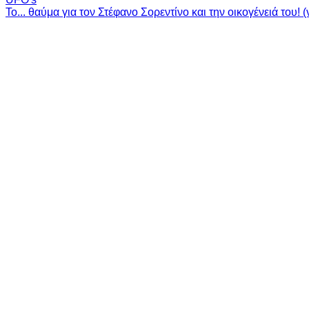
Το... θαύμα για τον Στέφανο Σορεντίνο και την οικογένειά του! (