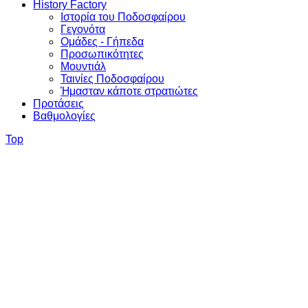
History Factory
Ιστορία του Ποδοσφαίρου
Γεγονότα
Ομάδες - Γήπεδα
Προσωπικότητες
Μουντιάλ
Ταινίες Ποδοσφαίρου
Ήμασταν κάποτε στρατιώτες
Προτάσεις
Βαθμολογίες
Top