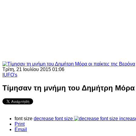
Τρίτη, 21 Ιουλίου 2015 01:06
|
UFO's
Τίμησαν τη μνήμη του Δημήτρη Μόρα 
font size
decrease font size
increas
Print
Email