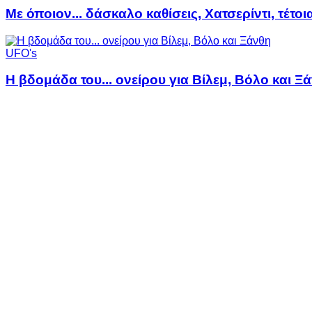
Με όποιον... δάσκαλο καθίσεις, Χατσερίντι, τέτοι
UFO's
Η βδομάδα του... ονείρου για Βίλεμ, Βόλο και Ξ