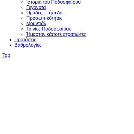
Ιστορία του Ποδοσφαίρου
Γεγονότα
Ομάδες - Γήπεδα
Προσωπικότητες
Μουντιάλ
Ταινίες Ποδοσφαίρου
Ήμασταν κάποτε στρατιώτες
Προτάσεις
Βαθμολογίες
Top