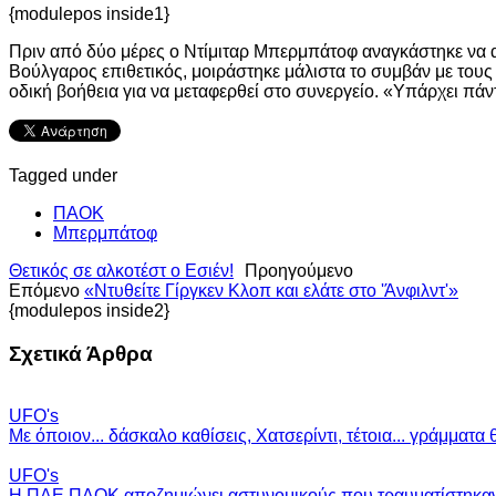
{modulepos inside1}
Πριν από δύο μέρες ο Ντίμιταρ Μπερμπάτοφ αναγκάστηκε να 
Βούλγαρος επιθετικός, μοιράστηκε μάλιστα το συμβάν με τους
οδική βοήθεια για να μεταφερθεί στο συνεργείο. «Υπάρχει πά
Tagged under
ΠΑΟΚ
Μπερμπάτοφ
Θετικός σε αλκοτέστ ο Εσιέν!
Προηγούμενο
Επόμενο
«Ντυθείτε Γίργκεν Κλοπ και ελάτε στο 'Άνφιλντ'»
{modulepos inside2}
Σχετικά Άρθρα
UFO's
Με όποιον... δάσκαλο καθίσεις, Χατσερίντι, τέτοια... γράμματα 
UFO's
Η ΠΑΕ ΠΑΟΚ αποζημιώνει αστυνομικούς που τραυματίστηκαν