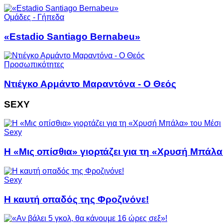
Ομάδες - Γήπεδα
«Estadio Santiago Bernabeu»
Προσωπικότητες
Ντιέγκο Αρμάντο Μαραντόνα - Ο Θεός
SEXY
Sexy
Η «Μις οπίσθια» γιορτάζει για τη «Χρυσή Μπάλα
Sexy
Η καυτή οπαδός της Φροζινόνε!