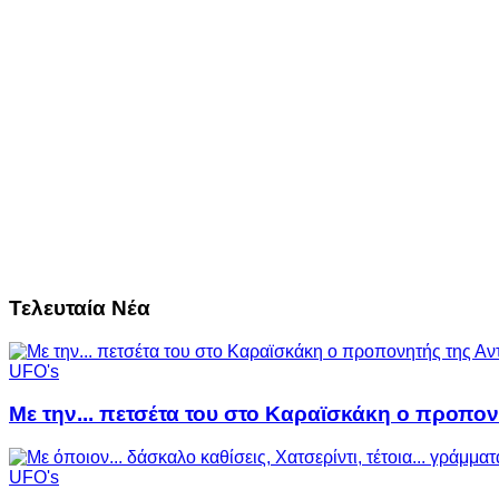
Τελευταία Νέα
UFO's
Με την... πετσέτα του στο Καραϊσκάκη ο προπον
UFO's