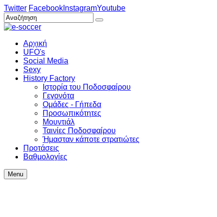
Twitter
Facebook
Instagram
Youtube
Αρχική
UFO's
Social Media
Sexy
History Factory
Ιστορία του Ποδοσφαίρου
Γεγονότα
Ομάδες - Γήπεδα
Προσωπικότητες
Μουντιάλ
Ταινίες Ποδοσφαίρου
Ήμασταν κάποτε στρατιώτες
Προτάσεις
Βαθμολογίες
Menu