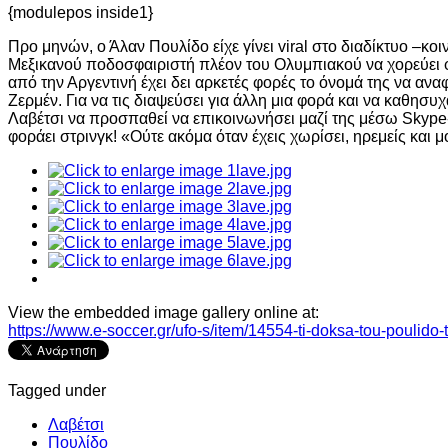
{modulepos inside1}
Προ μηνών, ο Άλαν Πουλίδο είχε γίνει viral στο διαδίκτυο –κο
Μεξικανού ποδοσφαιριστή πλέον του Ολυμπιακού να χορεύει φο
από την Αργεντινή έχει δει αρκετές φορές το όνομά της να α
Ζερμέν. Για να τις διαψεύσει για άλλη μια φορά και να καθησυ
Λαβέτσι να προσπαθεί να επικοινωνήσει μαζί της μέσω Skype-, α
φοράει στρινγκ! «Ούτε ακόμα όταν έχεις χωρίσει, ηρεμείς και
View the embedded image gallery online at:
https://www.e-soccer.gr/ufo-s/item/14554-ti-doksa-tou-poulido
Tagged under
Λαβέτσι
Πουλίδο