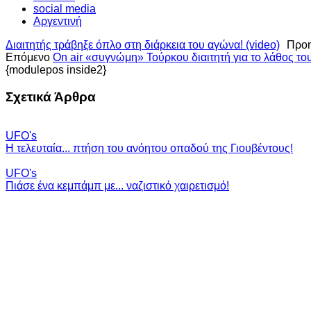
social media
Αργεντινή
Διαιτητής τράβηξε όπλο στη διάρκεια του αγώνα! (video)
Προ
Επόμενο
On air «συγνώμη» Τούρκου διαιτητή για το λάθος του
{modulepos inside2}
Σχετικά Άρθρα
UFO's
Η τελευταία... πτήση του ανόητου οπαδού της Γιουβέντους!
UFO's
Πιάσε ένα κεμπάμπ με... ναζιστικό χαιρετισμό!