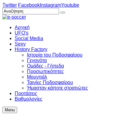
Twitter
Facebook
Instagram
Youtube
Αρχική
UFO's
Social Media
Sexy
History Factory
Ιστορία του Ποδοσφαίρου
Γεγονότα
Ομάδες - Γήπεδα
Προσωπικότητες
Μουντιάλ
Ταινίες Ποδοσφαίρου
Ήμασταν κάποτε στρατιώτες
Προτάσεις
Βαθμολογίες
Menu