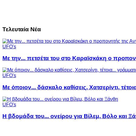
Τελευταία Νέα
UFO's
Με την... πετσέτα του στο Καραϊσκάκη ο προπον
UFO's
Με όποιον... δάσκαλο καθίσεις, Χατσερίντι, τέτοι
UFO's
Η βδομάδα του... ονείρου για Βίλεμ, Βόλο και Ξ