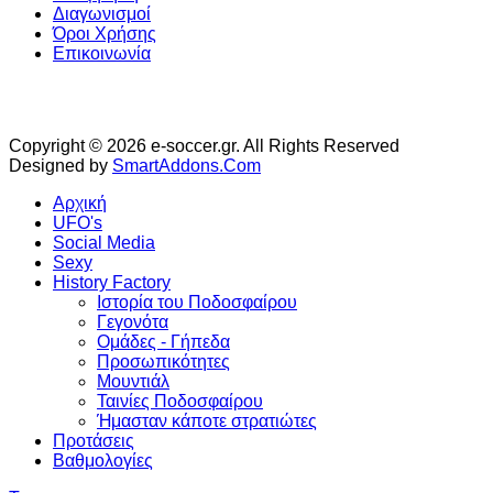
Διαγωνισμοί
Όροι Χρήσης
Επικοινωνία
Copyright © 2026 e-soccer.gr. All Rights Reserved
Designed by
SmartAddons.Com
Αρχική
UFO's
Social Media
Sexy
History Factory
Ιστορία του Ποδοσφαίρου
Γεγονότα
Ομάδες - Γήπεδα
Προσωπικότητες
Μουντιάλ
Ταινίες Ποδοσφαίρου
Ήμασταν κάποτε στρατιώτες
Προτάσεις
Βαθμολογίες