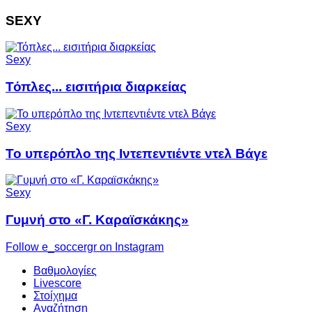
SEXY
Sexy
Τόπλες... εισιτήρια διαρκείας
Sexy
Το υπερόπλο της Ιντεπεντιέντε ντελ Βάγε
Sexy
Γυμνή στο «Γ. Καραϊσκάκης»
Follow e_soccergr on Instagram
Βαθμολογίες
Livescore
Στοίχημα
Αναζήτηση