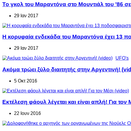
Το γκολ του Μαραντόνα στο Μουντιάλ του ’86 σ
29 Ιαν 2017
H κορυφαία ενδεκάδα του Μαραντόνα έχει 13 π
29 Ιαν 2017
UFO's
Ακόμα τρώει ξύλο διαιτητής στην Αργεντινή! (vi
5 Οκτ 2016
Εκτέλεση φάουλ λέγεται και είναι απλή! Για τον 
22 Ιουν 2016