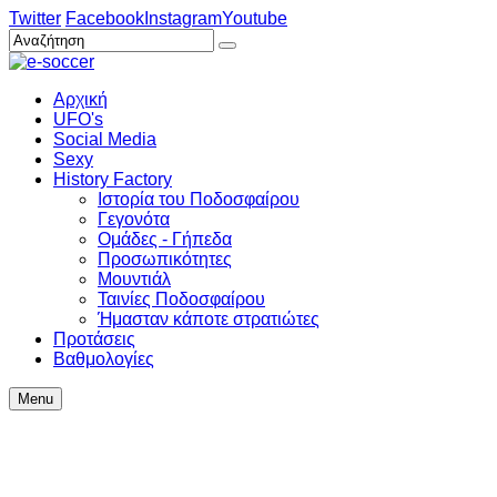
Twitter
Facebook
Instagram
Youtube
Αρχική
UFO's
Social Media
Sexy
History Factory
Ιστορία του Ποδοσφαίρου
Γεγονότα
Ομάδες - Γήπεδα
Προσωπικότητες
Μουντιάλ
Ταινίες Ποδοσφαίρου
Ήμασταν κάποτε στρατιώτες
Προτάσεις
Βαθμολογίες
Menu