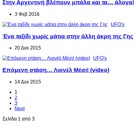
Στην Αργεντινή βλέπουν μπάλα και τα… άλογα!
3 Φεβ 2016
UFO's
Ένα ταξίδι χωρίς μάτια στην άλλη άκρη της Γης
20 Δεκ 2015
UFO's
Επόμενη στάση… Λιονέλ Μέσι! (video)
14 Δεκ 2015
1
2
3
Next
Σελίδα 1 από 3