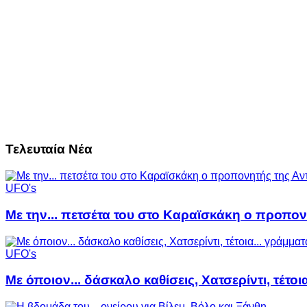
Τελευταία Νέα
UFO's
Με την... πετσέτα του στο Καραϊσκάκη ο προπον
UFO's
Με όποιον... δάσκαλο καθίσεις, Χατσερίντι, τέτοι