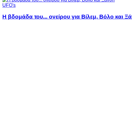
UFO's
Η βδομάδα του... ονείρου για Βίλεμ, Βόλο και Ξ