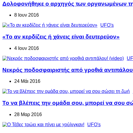
Δολοφονήθηκε ο αρχηγός των οργανωμένων τη
8 Ιουν 2016
UFO's
«Το αν κερδίζεις ή χάνεις είναι δευτερεύον»
4 Ιουν 2016
UF
Νεκρός ποδοσφαιριστής από γροθιά αντιπάλου!
24 Μάι 2016
Το να βλέπεις την ομάδα σου, μπορεί να σου σ
28 Μαρ 2016
UFO's