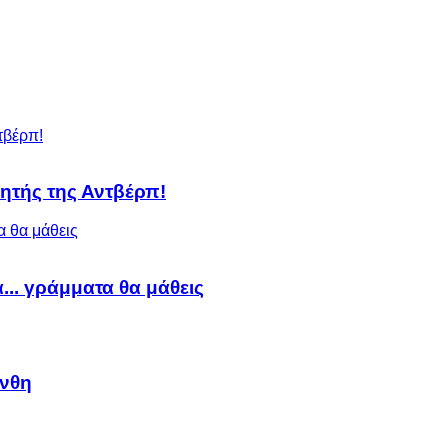
ητής της Αντβέρπ!
α... γράμματα θα μάθεις
άνθη