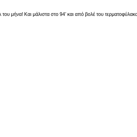
λ του μήνα! Και μάλιστα στο 94’ και από βολέ του τερματοφύλα