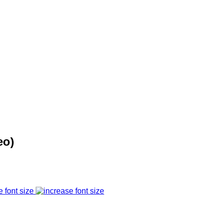
eo)
e font size