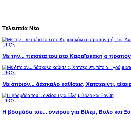
Τελευταία Νέα
UFO's
Με την... πετσέτα του στο Καραϊσκάκη ο προπον
UFO's
Με όποιον... δάσκαλο καθίσεις, Χατσερίντι, τέτοι
UFO's
Η βδομάδα του... ονείρου για Βίλεμ, Βόλο και Ξ