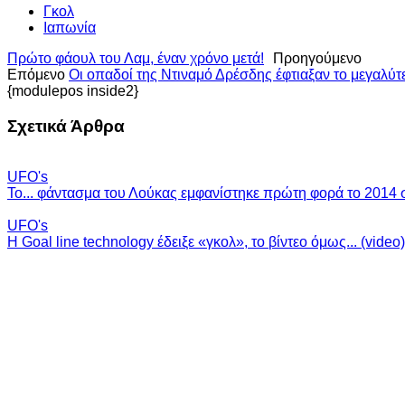
Γκολ
Ιαπωνία
Πρώτο φάουλ του Λαμ, έναν χρόνο μετά!
Προηγούμενο
Επόμενο
Οι οπαδοί της Ντιναμό Δρέσδης έφτιαξαν το μεγαλύ
{modulepos inside2}
Σχετικά Άρθρα
UFO's
Το... φάντασμα του Λούκας εμφανίστηκε πρώτη φορά το 2014 σ
UFO's
H Goal line technology έδειξε «γκολ», το βίντεο όμως... (video)