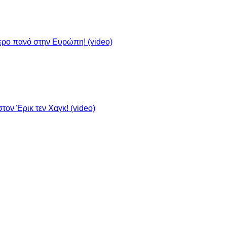
τερο πανό στην Ευρώπη! (video)
τον Έρικ τεν Χαγκ! (video)