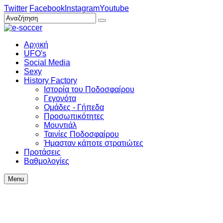
Twitter
Facebook
Instagram
Youtube
Αρχική
UFO's
Social Media
Sexy
History Factory
Ιστορία του Ποδοσφαίρου
Γεγονότα
Ομάδες - Γήπεδα
Προσωπικότητες
Μουντιάλ
Ταινίες Ποδοσφαίρου
Ήμασταν κάποτε στρατιώτες
Προτάσεις
Βαθμολογίες
Menu