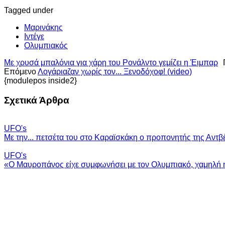
Tagged under
Μαρινάκης
Ιντέγε
Ολυμπιακός
Με χρυσά μπαλόνια για χάρη του Ρονάλντο γεμίζει η Έιμπαρ
Επόμενο
Λογάριαζαν χωρίς τον... Ξενοδόχοφ! (video)
{modulepos inside2}
Σχετικά Άρθρα
UFO's
Με την... πετσέτα του στο Καραϊσκάκη ο προπονητής της Αντβ
UFO's
«Ο Μαυροπάνος είχε συμφωνήσει με τον Ολυμπιακό, χαμηλή 