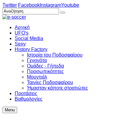
Twitter
Facebook
Instagram
Youtube
Αρχική
UFO's
Social Media
Sexy
History Factory
Ιστορία του Ποδοσφαίρου
Γεγονότα
Ομάδες - Γήπεδα
Προσωπικότητες
Μουντιάλ
Ταινίες Ποδοσφαίρου
Ήμασταν κάποτε στρατιώτες
Προτάσεις
Βαθμολογίες
Menu