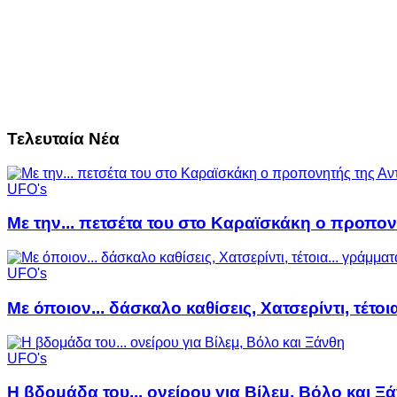
Τελευταία Νέα
UFO's
Με την... πετσέτα του στο Καραϊσκάκη ο προπον
UFO's
Με όποιον... δάσκαλο καθίσεις, Χατσερίντι, τέτοι
UFO's
Η βδομάδα του... ονείρου για Βίλεμ, Βόλο και Ξ