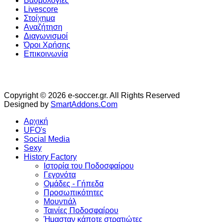
Βαθμολογίες
Livescore
Στοίχημα
Αναζήτηση
Διαγωνισμοί
Όροι Χρήσης
Επικοινωνία
Copyright © 2026 e-soccer.gr. All Rights Reserved
Designed by
SmartAddons.Com
Αρχική
UFO's
Social Media
Sexy
History Factory
Ιστορία του Ποδοσφαίρου
Γεγονότα
Ομάδες - Γήπεδα
Προσωπικότητες
Μουντιάλ
Ταινίες Ποδοσφαίρου
Ήμασταν κάποτε στρατιώτες