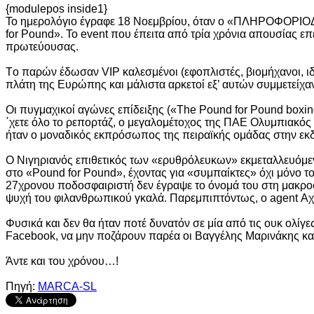
{modulepos inside1}
Το ημερολόγιο έγραφε 18 Νοεμβρίου, όταν ο «ΠΛΗΡΟΦΟΡΙΟΔΟ
for Pound». Το event που έπειτα από τρία χρόνια απουσίας επ
πρωτεύουσας.
Tο παρών έδωσαν VIP καλεσμένοι (εφοπλιστές, βιομήχανοι, ιδ
πλάτη της Ευρώπης και μάλιστα αρκετοί εξ’ αυτών συμμετείχαν 
Οι πυγμαχικοί αγώνες επίδειξης («The Pound for Pound boxin
΄χετε όλο το ρεπορτάζ, ο μεγαλομέτοχος της ΠΑΕ Ολυμπιακό
ήταν ο μοναδικός εκπρόσωπος της πειραϊκής ομάδας στην εκ
Ο Νιγηριανός επιθετικός των «ερυθρόλευκων» εκμεταλλευόμεν
στο «Pound for Pound», έχοντας για «συμπαίκτες» όχι μόνο τ
27χρονου ποδοσφαιριστή δεν έγραψε το όνομά του στη μακροσ
ψυχή του φιλανθρωπικού γκαλά. Παρεμπιπτόντως, ο agent Αχμάντ
Φυσικά και δεν θα ήταν ποτέ δυνατόν σε μία από τις ουκ ολί
Facebook, να μην ποζάρουν παρέα οι Βαγγέλης Μαρινάκης κα
Άντε και του χρόνου…!
Πηγή:
MARCA-SL