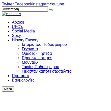
Twitter
Facebook
Instagram
Youtube
Αρχική
UFO's
Social Media
Sexy
History Factory
Ιστορία του Ποδοσφαίρου
Γεγονότα
Ομάδες - Γήπεδα
Προσωπικότητες
Μουντιάλ
Ταινίες Ποδοσφαίρου
Ήμασταν κάποτε στρατιώτες
Προτάσεις
Βαθμολογίες
Menu