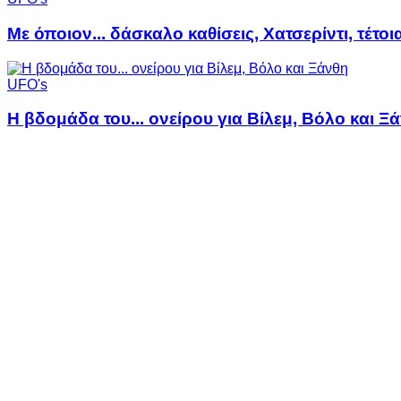
Με όποιον... δάσκαλο καθίσεις, Χατσερίντι, τέτοι
UFO's
Η βδομάδα του... ονείρου για Βίλεμ, Βόλο και Ξ