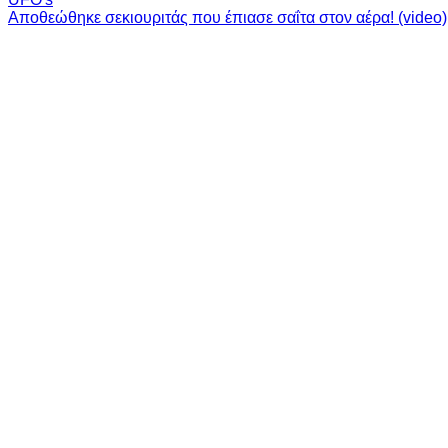
Αποθεώθηκε σεκιουριτάς που έπιασε σαΐτα στον αέρα! (video)