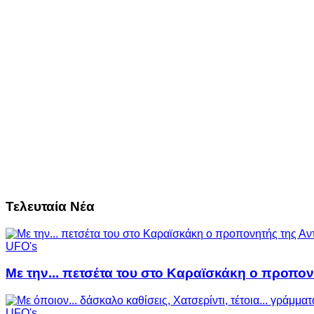
Τελευταία Νέα
UFO's
Με την... πετσέτα του στο Καραϊσκάκη ο προπον
UFO's