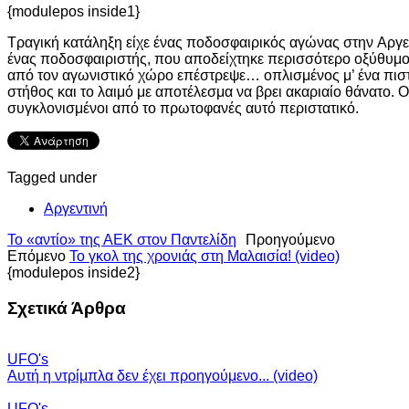
{modulepos inside1}
Τραγική κατάληξη είχε ένας ποδοσφαιρικός αγώνας στην Αργε
ένας ποδοσφαιριστής, που αποδείχτηκε περισσότερο οξύθυμος 
από τον αγωνιστικό χώρο επέστρεψε… οπλισμένος μ’ ένα πιστ
στήθος και το λαιμό με αποτέλεσμα να βρει ακαριαίο θάνατο. 
συγκλονισμένοι από το πρωτοφανές αυτό περιστατικό.
Tagged under
Αργεντινή
Το «αντίο» της ΑΕΚ στον Παντελίδη
Προηγούμενο
Επόμενο
Το γκολ της χρονιάς στη Μαλαισία! (video)
{modulepos inside2}
Σχετικά Άρθρα
UFO's
Αυτή η ντρίμπλα δεν έχει προηγούμενο... (video)
UFO's