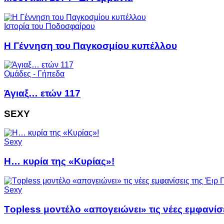
Ιστορία του Ποδοσφαίρου
Η Γέννηση του Παγκοσμίου κυπέλλου
Ομάδες - Γήπεδα
Άγιαξ… ετών 117
SEXY
Sexy
Η… κυρία της «Κυρίας»!
Sexy
Τopless μοντέλο «απογειώνει» τις νέες εμφανίσε