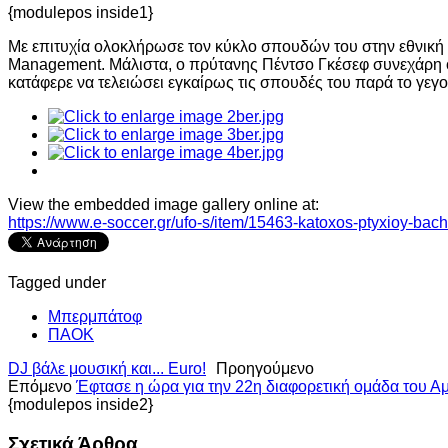
{modulepos inside1}
Με επιτυχία ολοκλήρωσε τον κύκλο σπουδών του στην εθνική 
Management. Μάλιστα, ο πρύτανης Πέντσο Γκέσεφ συνεχάρη ό
κατάφερε να τελειώσει εγκαίρως τις σπουδές του παρά το γεγο
View the embedded image gallery online at:
https://www.e-soccer.gr/ufo-s/item/15463-katoxos-ptyxioy-ba
Tagged under
Μπερμπάτοφ
ΠΑΟΚ
DJ βάλε μουσική και... Euro!
Προηγούμενο
Επόμενο
Έφτασε η ώρα για την 22η διαφορετική ομάδα του Α
{modulepos inside2}
Σχετικά Άρθρα