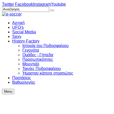
Twitter
Facebook
Instagram
Youtube
Αρχική
UFO's
Social Media
Sexy
History Factory
Ιστορία του Ποδοσφαίρου
Γεγονότα
Ομάδες - Γήπεδα
Προσωπικότητες
Μουντιάλ
Ταινίες Ποδοσφαίρου
Ήμασταν κάποτε στρατιώτες
Προτάσεις
Βαθμολογίες
Menu