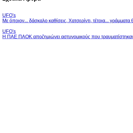
UFO's
Με όποιον... δάσκαλο καθίσεις, Χατσερίντι, τέτοια... γράμματα 
UFO's
Η ΠΑΕ ΠΑΟΚ αποζημιώνει αστυνομικούς που τραυματίστηκαν