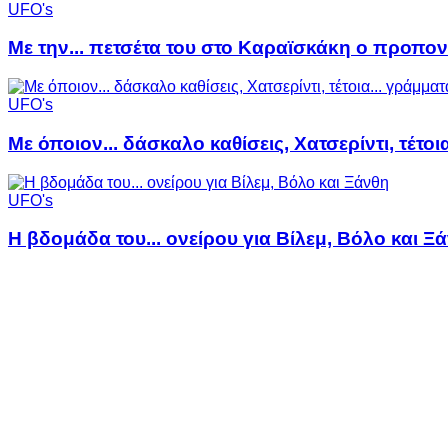
UFO's
Με την... πετσέτα του στο Καραϊσκάκη ο προπον
UFO's
Με όποιον... δάσκαλο καθίσεις, Χατσερίντι, τέτοι
UFO's
Η βδομάδα του... ονείρου για Βίλεμ, Βόλο και Ξ