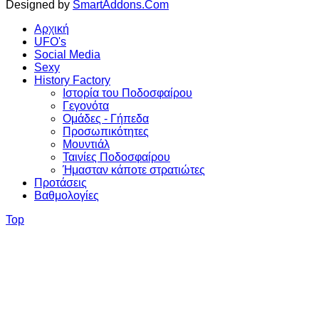
Designed by
SmartAddons.Com
Αρχική
UFO's
Social Media
Sexy
History Factory
Ιστορία του Ποδοσφαίρου
Γεγονότα
Ομάδες - Γήπεδα
Προσωπικότητες
Μουντιάλ
Ταινίες Ποδοσφαίρου
Ήμασταν κάποτε στρατιώτες
Προτάσεις
Βαθμολογίες
Top