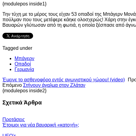
{modulepos inside1}
Την τύχη με το μέρος τους είχαν 53 οπαδοί της Μπάγερν Μονά
πούλμαν που τους μετέφερε κάηκε ολοσχερώς! Χάρη στην έγκ
Βαυαρών γλύτωσαν από τη φωτιά, η οποία ξέσπασε από άγνωστ
Tagged under
Μπάγερν
Οπαδοί
Γερμανία
Έμεινε το ασθενοφόρο εντός αγωνιστικού χώρου! (video)
Προ
Επόμενο
Στήνουν άγαλμα στον Ζλάταν
{modulepos inside2}
Σχετικά Άρθρα
Προτάσεις
Έτοιμοι για νέα βαυαρική «κατοχή»;
UFO's