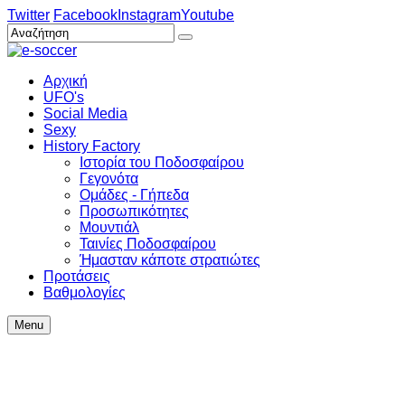
Twitter
Facebook
Instagram
Youtube
Αρχική
UFO's
Social Media
Sexy
History Factory
Ιστορία του Ποδοσφαίρου
Γεγονότα
Ομάδες - Γήπεδα
Προσωπικότητες
Μουντιάλ
Ταινίες Ποδοσφαίρου
Ήμασταν κάποτε στρατιώτες
Προτάσεις
Βαθμολογίες
Menu