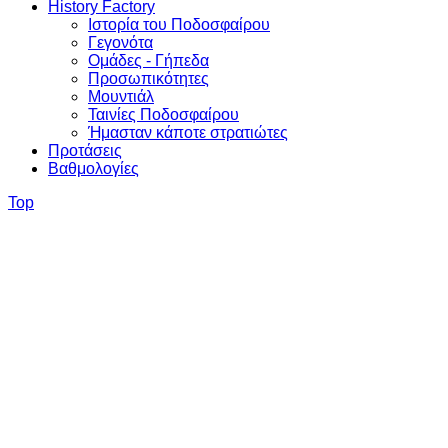
History Factory
Ιστορία του Ποδοσφαίρου
Γεγονότα
Ομάδες - Γήπεδα
Προσωπικότητες
Μουντιάλ
Ταινίες Ποδοσφαίρου
Ήμασταν κάποτε στρατιώτες
Προτάσεις
Βαθμολογίες
Top