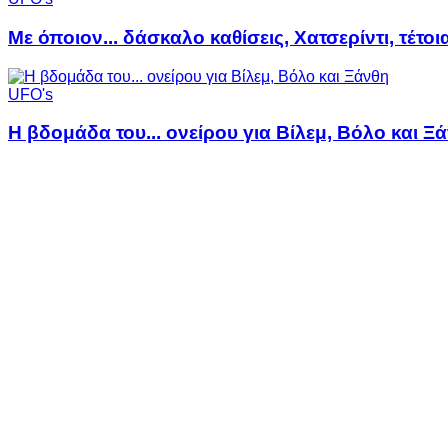
Με όποιον... δάσκαλο καθίσεις, Χατσερίντι, τέτοι
UFO's
Η βδομάδα του... ονείρου για Βίλεμ, Βόλο και Ξ