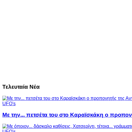
Τελευταία Νέα
UFO's
Με την... πετσέτα του στο Καραϊσκάκη ο προπον
UFO's