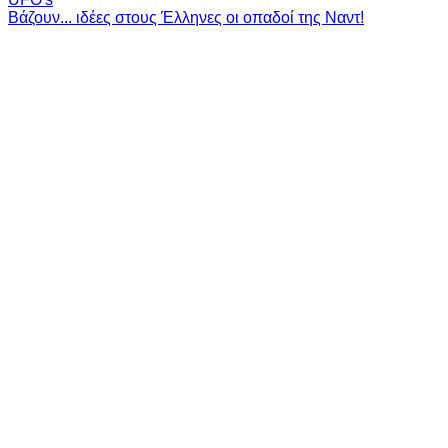
Βάζουν... ιδέες στους Έλληνες οι οπαδοί της Ναντ!