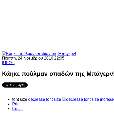
Πέμπτη, 24 Νοεμβρίου 2016 22:05
|
UFO's
Κάηκε πούλμαν οπαδών της Μπάγερν
font size
decrease font size
increas
Print
Email