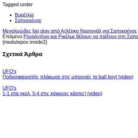
Tagged under
Βραζιλία
Σαπεκοένσε
Μεγαλειώδες fair play από Ατλέτικο Νασιονάλ για Σαπεκοένσε
Επόμενο
Ροναλντίνιο και Ρικέλμε θέλουν να παίξουν στη Σαπ
{modulepos inside2}
Σχετικά Άρθρα
UFO's
Ποδοσφαιριστής πλάκωσε στις μπουνιές το ball boy! (video)
UFO's
1-1 στα γκολ, 5-4 στις κόκκινες κάρτες! (video)