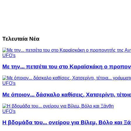
Τελευταία Νέα
UFO's
Με την... πετσέτα του στο Καραϊσκάκη ο προπον
UFO's
Με όποιον... δάσκαλο καθίσεις, Χατσερίντι, τέτοι
UFO's
Η βδομάδα του... ονείρου για Βίλεμ, Βόλο και Ξ