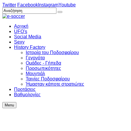
Twitter
Facebook
Instagram
Youtube
Αρχική
UFO's
Social Media
Sexy
History Factory
Ιστορία του Ποδοσφαίρου
Γεγονότα
Ομάδες - Γήπεδα
Προσωπικότητες
Μουντιάλ
Ταινίες Ποδοσφαίρου
Ήμασταν κάποτε στρατιώτες
Προτάσεις
Βαθμολογίες
Menu