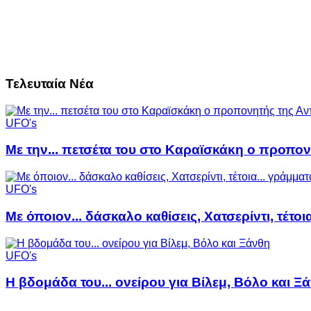
Τελευταία Νέα
UFO's
Με την... πετσέτα του στο Καραϊσκάκη ο προπον
UFO's
Με όποιον... δάσκαλο καθίσεις, Χατσερίντι, τέτοι
UFO's
Η βδομάδα του... ονείρου για Βίλεμ, Βόλο και Ξ