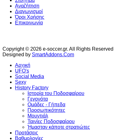
Στοίχημα
Αναζήτηση
Διαγωνισμοί
Όροι Χρήσης
Επικοινωνία
Copyright © 2026 e-soccer.gr. All Rights Reserved
Designed by
SmartAddons.Com
Αρχική
UFO's
Social Media
Sexy
History Factory
Ιστορία του Ποδοσφαίρου
Γεγονότα
Ομάδες - Γήπεδα
Προσωπικότητες
Μουντιάλ
Ταινίες Ποδοσφαίρου
Ήμασταν κάποτε στρατιώτες
Προτάσεις
Βαθμολογίες