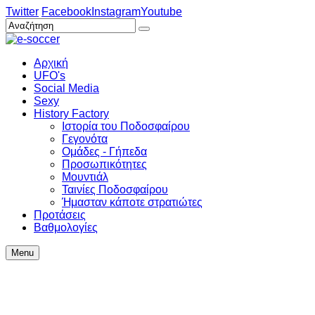
Twitter
Facebook
Instagram
Youtube
Αρχική
UFO's
Social Media
Sexy
History Factory
Ιστορία του Ποδοσφαίρου
Γεγονότα
Ομάδες - Γήπεδα
Προσωπικότητες
Μουντιάλ
Ταινίες Ποδοσφαίρου
Ήμασταν κάποτε στρατιώτες
Προτάσεις
Βαθμολογίες
Menu