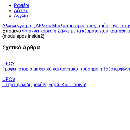
Ρανιέρι
Λέστερ
Αγγλία
Αλληλεγγύη της Αθλέτικ Μπιλμπάο προς τους πρόσφυγες στ
Επόμενο
Φτιάχνει κορεό η Σάλκε με τα κέρματα που κρατήθηκ
{modulepos inside2}
Σχετικά Άρθρα
UFO's
Γράφει Ιστορία με θετικό και αρνητικό πρόσημο η Τσέστερφιλντ
UFO's
Πέτρα, ψαλίδι, μολύβι, χαρτί. Και... ποινή!