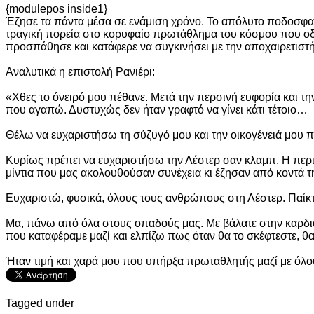
{modulepos inside1}
Έζησε τα πάντα μέσα σε ενάμιση χρόνο. Το απόλυτο ποδοσφαιρι
τραγική πορεία στο κορυφαίο πρωτάθλημα του κόσμου που οδή
προσπάθησε και κατάφερε να συγκινήσει με την αποχαιρετιστή
Αναλυτικά η επιστολή Ρανιέρι:
«Χθες το όνειρό μου πέθανε. Μετά την περσινή ευφορία και τη
που αγαπώ. Δυστυχώς δεν ήταν γραφτό να γίνει κάτι τέτοιο…
Θέλω να ευχαριστήσω τη σύζυγό μου και την οικογένειά μου πο
Κυρίως πρέπει να ευχαριστήσω την Λέστερ σαν κλαμπ. Η περι
μίντια που μας ακολουθούσαν συνέχεια κι έζησαν από κοντά 
Ευχαριστώ, φυσικά, όλους τους ανθρώπους στη Λέστερ. Παίκτ
Μα, πάνω από όλα στους οπαδούς μας. Με βάλατε στην καρδιά
που καταφέραμε μαζί και ελπίζω πως όταν θα το σκέφτεστε, θ
Ήταν τιμή και χαρά μου που υπήρξα πρωταθλητής μαζί με όλο
Tagged under